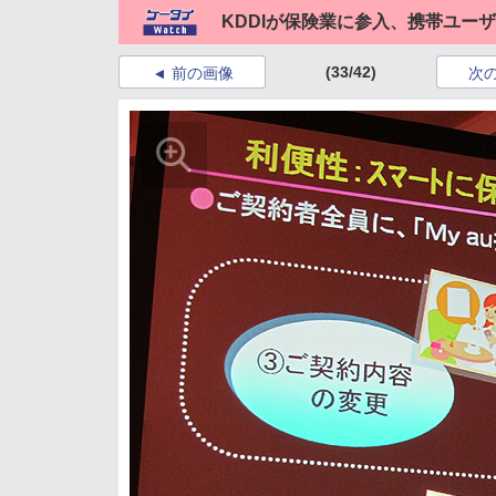
KDDIが保険業に参入、携帯ユー
(33/42)
前の画像
次