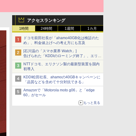
アクセスランキング
1時間
24時間
1週間
1カ月
ドコモ前田社長が「ahamo40GB化は検証のた
め」、料金値上げへの考え方にも言及
[石川温の「スマホ業界 Watch」]
告げられた「KDDIのローミング終了」、エリア
マップの落とし穴と楽天モバイルの課題
NTTドコモ、エリクソン製の最新型装置を国内
初導入
KDDI松田社長、ahamoの40GBキャンペーンに
「品質などを含めて十分対抗できる」
Amazonで「Motorola moto g06」と「edge
60」がセール
もっと見る