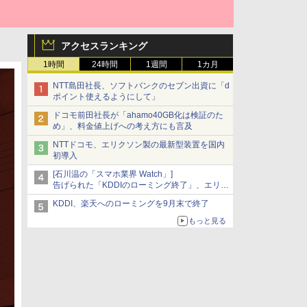
アクセスランキング
1時間
24時間
1週間
1カ月
NTT島田社長、ソフトバンクのセブン出資に「d
ポイント使えるようにして」
ドコモ前田社長が「ahamo40GB化は検証のた
め」、料金値上げへの考え方にも言及
NTTドコモ、エリクソン製の最新型装置を国内
初導入
[石川温の「スマホ業界 Watch」]
告げられた「KDDIのローミング終了」、エリア
マップの落とし穴と楽天モバイルの課題
KDDI、楽天へのローミングを9月末で終了
もっと見る