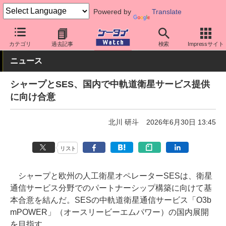
Powered by
Translate
ケータイ Watch
最新技術/その他
AI
カテゴリ
過去記事
検索
Impressサイト
ニュース
シャープとSES、国内で中軌道衛星サービス提供
に向け合意
北川 研斗
2026年6月30日 13:45
リスト
シャープと欧州の人工衛星オペレーターSESは、衛星
通信サービス分野でのパートナーシップ構築に向けて基
本合意を結んだ。SESの中軌道衛星通信サービス「O3b
mPOWER」（オースリービーエムパワー）の国内展開
を目指す。