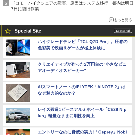
ドコモ・バイクシェアの障害、原因はシステム移行 都内は明日
7日に復旧作業
もっと見る
Special Site
ハイグレードテレビ「TCL Q7D Pro」。圧巻の
色彩美で映画＆ゲームが極上体験に
クリエイティブが作った2万円台の“小さなピュ
アオーディオスピーカー”
AIスマートノートのiFLYTEK「AINOTE 2」は
なぜ魅力的なのか？
レイズ鍛造1ピースアルミホイール「CE28 N-p
lus」軽量なままに剛性を向上
エントリーなのに脅威の実力!「Osprey」Nobl