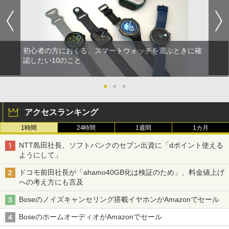
初心者の方におくる、スマートウォッチを選ぶときに確
認したい10のこと
●
●
●
アクセスランキング
1時間
24時間
1週間
1カ月
NTT島田社長、ソフトバンクのセブン出資に「dポイント使える
ようにして」
ドコモ前田社長が「ahamo40GB化は検証のため」、料金値上げ
への考え方にも言及
Boseのノイズキャンセリング搭載イヤホンがAmazonでセール
BoseのホームオーディオがAmazonでセール