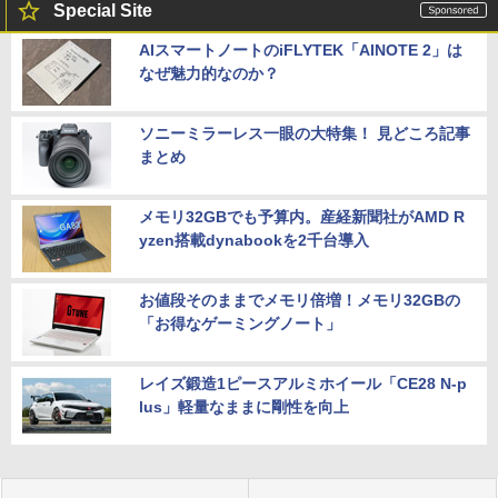
Special Site
AIスマートノートのiFLYTEK「AINOTE 2」は
なぜ魅力的なのか？
ソニーミラーレス一眼の大特集！ 見どころ記事
まとめ
メモリ32GBでも予算内。産経新聞社がAMD R
yzen搭載dynabookを2千台導入
お値段そのままでメモリ倍増！メモリ32GBの
「お得なゲーミングノート」
レイズ鍛造1ピースアルミホイール「CE28 N-p
lus」軽量なままに剛性を向上