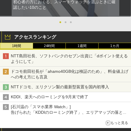
初心者の方におくる、スマートウォッチを選ぶときに確
認したい10のこと
●
●
●
アクセスランキング
1時間
24時間
1週間
1カ月
NTT島田社長、ソフトバンクのセブン出資に「dポイント使える
ようにして」
ドコモ前田社長が「ahamo40GB化は検証のため」、料金値上げ
への考え方にも言及
NTTドコモ、エリクソン製の最新型装置を国内初導入
KDDI、楽天へのローミングを9月末で終了
[石川温の「スマホ業界 Watch」]
告げられた「KDDIのローミング終了」、エリアマップの落とし
穴と楽天モバイルの課題
もっと見る