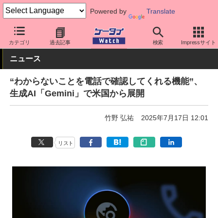
Powered by
Translate
ケータイ Watch
アプリ・サービス
AI
カテゴリ
過去記事
検索
Impressサイト
ニュース
“わからないことを電話で確認してくれる機能”、
生成AI「Gemini」で米国から展開
竹野 弘祐
2025年7月17日 12:01
リスト