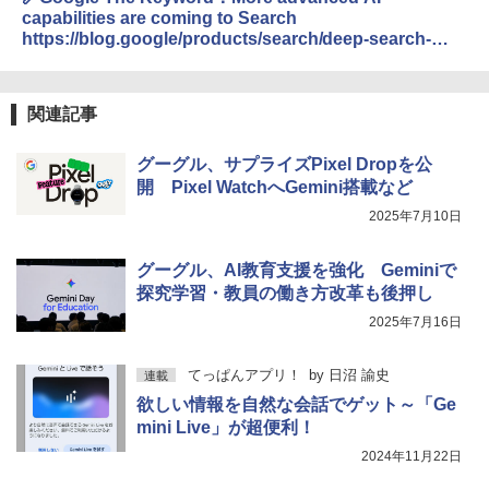
capabilities are coming to Search
https://blog.google/products/search/deep-search-
business-calling-google-search/
関連記事
グーグル、サプライズPixel Dropを公
開 Pixel WatchへGemini搭載など
2025年7月10日
グーグル、AI教育支援を強化 Geminiで
探究学習・教員の働き方改革も後押し
2025年7月16日
てっぱんアプリ！
by
日沼 諭史
連載
欲しい情報を自然な会話でゲット～「Ge
mini Live」が超便利！
2024年11月22日