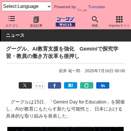
Powered by
Translate
ケータイ Watch
アプリ・サービス
AI
カテゴリ
過去記事
検索
Impressサイト
ニュース
グーグル、AI教育支援を強化 Geminiで探究学
習・教員の働き方改革も後押し
岩井 祐一郎
2025年7月16日 00:00
リスト
グーグルは15日、「Gemini Day for Education」を開催
し、AIが教育にもたらす新たな可能性と、日本における
具体的な取り組みを発表した。