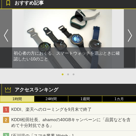
おすすめ記事
初心者の方におくる、スマートウォッチを選ぶときに確
認したい10のこと
●
●
●
アクセスランキング
1時間
24時間
1週間
1カ月
KDDI、楽天へのローミングを9月末で終了
KDDI松田社長、ahamoの40GBキャンペーンに「品質などを含
めて十分対抗できる」
[石川温の「スマホ業界 Watch」]