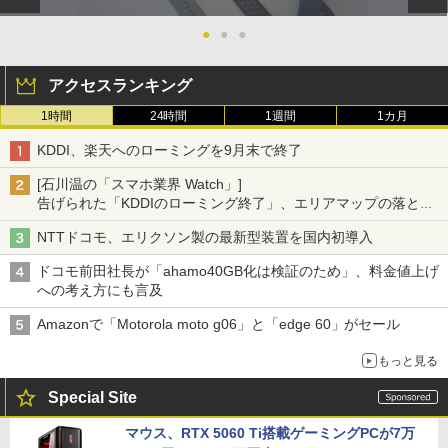
●
●
●
アクセスランキング
1時間
24時間
1週間
1カ月
KDDI、楽天へのローミングを9月末で終了
[石川温の「スマホ業界 Watch」]
告げられた「KDDIのローミング終了」、エリアマップの落とし
穴と楽天モバイルの課題
NTTドコモ、エリクソン製の最新型装置を国内初導入
ドコモ前田社長が「ahamo40GB化は検証のため」、料金値上げ
への考え方にも言及
Amazonで「Motorola moto g06」と「edge 60」がセール
もっと見る
Special Site
マウス、RTX 5060 Ti搭載ゲーミングPCが7万