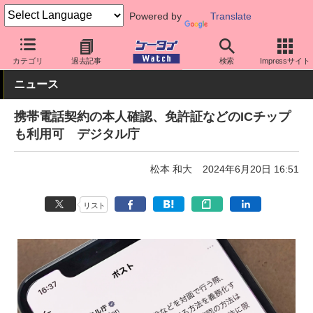
Powered by
Translate
ケータイ Watch
業界動向
政策
カテゴリ
過去記事
検索
Impressサイト
ニュース
携帯電話契約の本人確認、免許証などのICチップ
も利用可 デジタル庁
松本 和大
2024年6月20日 16:51
リスト