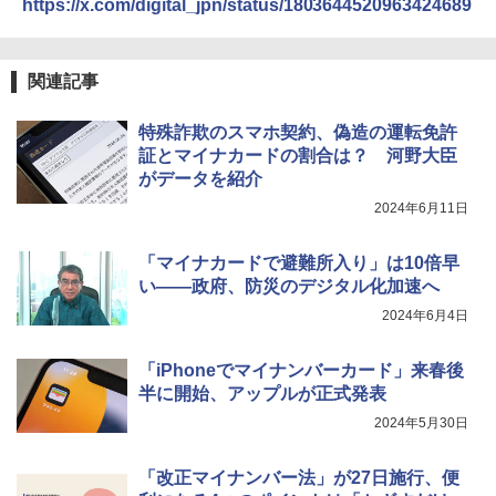
https://x.com/digital_jpn/status/1803644520963424689
関連記事
特殊詐欺のスマホ契約、偽造の運転免許
証とマイナカードの割合は？ 河野大臣
がデータを紹介
2024年6月11日
「マイナカードで避難所入り」は10倍早
い――政府、防災のデジタル化加速へ
2024年6月4日
「iPhoneでマイナンバーカード」来春後
半に開始、アップルが正式発表
2024年5月30日
「改正マイナンバー法」が27日施行、便