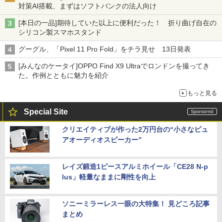
対策AI搭載、まずはソフトバンクの法人向け
[本日の一品]期待していた以上に便利だった！ 折り曲げ自在の
シリコン製スマホスタンド
グーグル、「Pixel 11 Pro Fold」をチラ見せ 13日発表
[みんなのケータイ]OPPO Find X9 Ultraでロンドンを撮ってき
た。作例とともに魅力を紹介
もっと見る
Special Site
クリエイティブが作った2万円台の“小さなピュ
アオーディオスピーカー”
レイズ鍛造1ピースアルミホイール「CE28 N-p
lus」軽量なままに剛性を向上
ソニーミラーレス一眼の大特集！ 見どころ記事
まとめ