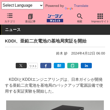
Powered by
Translate
ケータイ Watch
キャリア
au
ネットワーク/技術
カテゴリ
過去記事
検索
Impressサイト
ニュース
KDDI、亜鉛二次電池の基地局実証を開始
鈴木 妙
2024年4月12日 06:00
リスト
KDDIとKDDIエンジニアリングは、日本ガイシが開発
する亜鉛二次電池を基地局のバックアップ電源設備で使
用する実証実験を開始した。