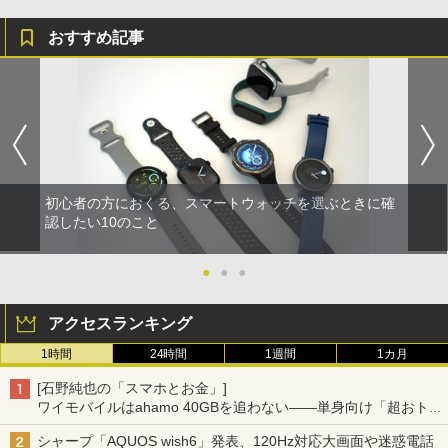
おすすめ記事
初心者の方におくる、スマートウォッチを選ぶときに確
認したい10のこと
●
●
●
アクセスランキング
1時間
24時間
1週間
1カ月
[石野純也の「スマホとお金」]
ワイモバイルはahamo 40GBを追わない――単身向け「超おトク
割」の安さと1年限定の注意点
シャープ「AQUOS wish6」発表、120Hz対応大画面や迷惑電話