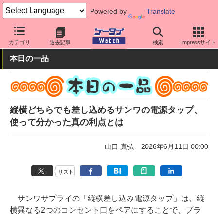
Powered by
Translate
ケータイ Watch
周辺機器/アクセサリー
充電器
カテゴリ
過去記事
検索
Impressサイト
本日の一品
縦横どちらでも差し込めるサンワの電源タップ、
使って分かった真の利点とは
山口 真弘
2026年6月11日 00:00
リスト
サンワサプライの「縦横差し込み電源タップ」は、縦
横異なる2つのコンセント口をペアにすることで、プラ