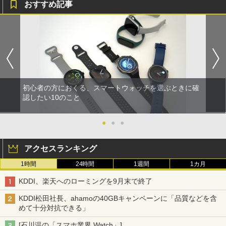
おすすめ記事
初心者の方におくる、スマートウォッチを選ぶときに確
認したい10のこと
●
●
●
アクセスランキング
1時間
24時間
1週間
1カ月
KDDI、楽天へのローミングを9月末で終了
KDDI松田社長、ahamoの40GBキャンペーンに「品質などを含
めて十分対抗できる」
[石川温の「スマホ業界 Watch」]