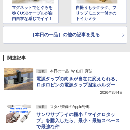
マグネットでとぐろを
自撮りもラクラク、フ
巻くUSBケーブルが自
リップモニター付きの
由自在な感じでイイ！
トイカメラ
［本日の一品］の他の記事を見る
関連記事
本日の一品
by
山口 真弘
連載
電源タップの向きが自在に変えられる、
ロボロビンの電源タップ固定ホルダー
2026年3月4日
スタパ齋藤のApple野郎
連載
サンワサプライの極小「マイクロタッ
プ」を購入したら、最小・最短スペース
で最強な件