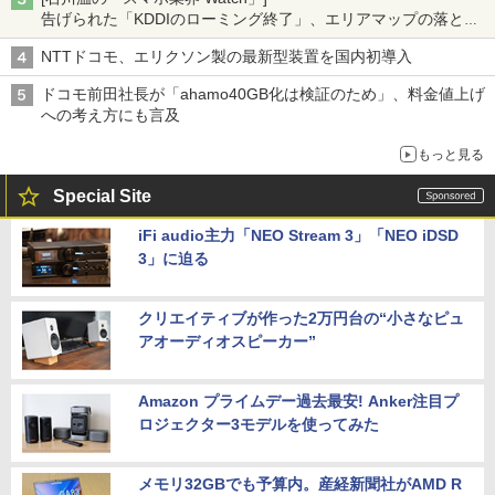
告げられた「KDDIのローミング終了」、エリアマップの落とし
穴と楽天モバイルの課題
NTTドコモ、エリクソン製の最新型装置を国内初導入
ドコモ前田社長が「ahamo40GB化は検証のため」、料金値上げ
への考え方にも言及
もっと見る
Special Site
iFi audio主力「NEO Stream 3」「NEO iDSD
3」に迫る
クリエイティブが作った2万円台の“小さなピュ
アオーディオスピーカー”
Amazon プライムデー過去最安! Anker注目プ
ロジェクター3モデルを使ってみた
メモリ32GBでも予算内。産経新聞社がAMD R