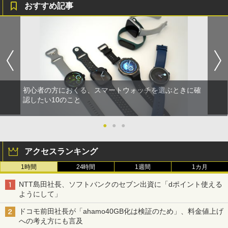
おすすめ記事
初心者の方におくる、スマートウォッチを選ぶときに確
認したい10のこと
●
●
●
アクセスランキング
1時間
24時間
1週間
1カ月
NTT島田社長、ソフトバンクのセブン出資に「dポイント使える
ようにして」
ドコモ前田社長が「ahamo40GB化は検証のため」、料金値上げ
への考え方にも言及