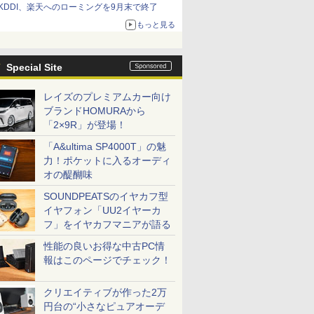
KDDI、楽天へのローミングを9月末で終了
もっと見る
Special Site
レイズのプレミアムカー向け
ブランドHOMURAから
「2×9R」が登場！
「A&ultima SP4000T」の魅
力！ポケットに入るオーディ
オの醍醐味
SOUNDPEATSのイヤカフ型
イヤフォン「UU2イヤーカ
フ」をイヤカフマニアが語る
性能の良いお得な中古PC情
報はこのページでチェック！
クリエイティブが作った2万
円台の“小さなピュアオーデ