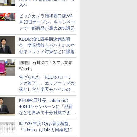
入へ
ビックカメラ浦和西口店が8
月29日オープン、キャンペー
ンで一部商品が最大20%還元
KDDIの第1四半期決算説明
会、増収増益もガバナンスや
セキュリティ対策などに課題
石川温の「スマホ業界
連載
Watch」
告げられた「KDDIのローミ
ング終了」、エリアマップの
落とし穴と楽天モバイルの課
題
KDDI松田社長、ahamoの
40GBキャンペーンに「品質
などを含めて十分対抗でき
る」
IIJの26年度1Qは増収増益、
「IIJmio」は145万回線超に