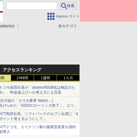
Impress サイト
全カテゴリ
M/MVNO
アクセスランキング
時間
24時間
1週間
1カ月
ドコモ前田社長が「ahamo40GB化は検証のた
め」、料金値上げへの考え方にも言及
[石川温の「スマホ業界 Watch」]
告げられた「KDDIのローミング終了」、エリア
マップの落とし穴と楽天モバイルの課題
NTT島田社長、ソフトバンクのセブン出資に「d
ポイント使えるようにして」
NTTドコモ、エリクソン製の最新型装置を国内
初導入