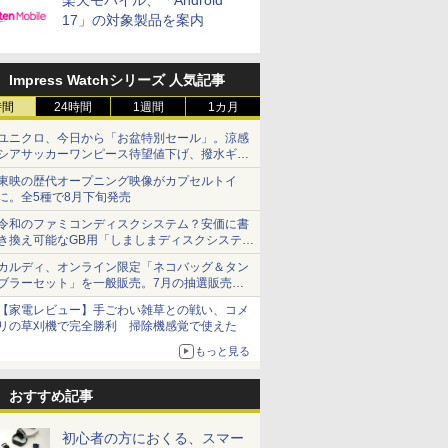
楽天モバイル、「Android
17」の対象製品を案内
Impress Watchシリーズ 人気記事
時間
24時間
1週間
1カ月
ユニクロ、今日から「お盆特別セール」。涼感
シアサッカーワンピース待望値下げ、撥水ギア
ショーツは1990円に
東映の歴代オープニング映像がカプセルトイ
に。全5種で8月下旬発売
令和のファミコンディスクシステム？安価に書
き換え可能なGB用「しましまディスクシステ
ム」
カルディ、オンライン限定「ネコバッグ＆タン
ブラーセット」を一般販売。7月の抽選販売の
当選無効分
【家電レビュー】手ごわい雑草との戦い、コメ
リの草刈機で完全勝利 掃除機感覚で使えた
もっと見る
おすすめ記事
初心者の方におくる、スマー