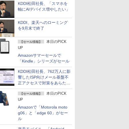
KDDI松田社長、「スマホを
軸にAIデバイス増やしたい」
KDDI、楽天へのローミング
を9月末で終了
本日のPICK
【セール情報】
UP
Amazonサマーセールで
「Kindle」シリーズがセール
KDDI松田社長、762万人に影
響したISP向けメール基盤不
正アクセスで対策をあらため
て説明
本日のPICK
【セール情報】
UP
Amazonで「Motorola moto
g06」と「edge 60」がセー
ル