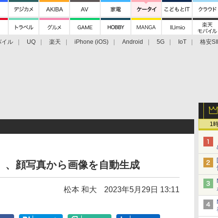
バイル
UQ
楽天
iPhone (iOS)
Android
5G
IoT
格安SI
アクセサリー
業界動向
法人向け
最新技術/その他
1
ー」、顔写真から画像を自動生成
松本 和大
2023年5月29日 13:11