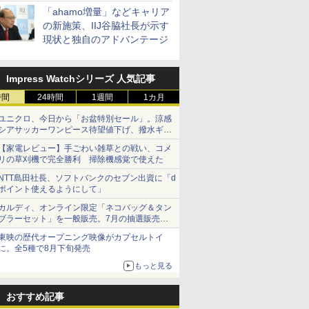
「ahamo増量」などキャリア
の新施策、IIJ谷脇社長が示す
現状と独自のアドバンテージ
Impress Watchシリーズ 人気記事
時間
24時間
1週間
1カ月
ユニクロ、今日から「お盆特別セール」。涼感
シアサッカーワンピース待望値下げ、撥水ギア
ショーツは1990円に
【家電レビュー】手ごわい雑草との戦い、コメ
リの草刈機で完全勝利 掃除機感覚で使えた
NTT島田社長、ソフトバンクのセブン出資に「d
ポイント使えるようにして」
カルディ、オンライン限定「ネコバッグ＆タン
ブラーセット」を一般販売。7月の抽選販売の
当選無効分
東映の歴代オープニング映像がカプセルトイ
に。全5種で8月下旬発売
もっと見る
おすすめ記事