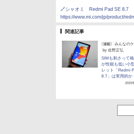
🔗シャオミ Redmi Pad SE 8.7
https://www.mi.com/jp/product/redm
関連記事
みんなのケ
連載
by
佐野正弘
SIMも刺さって
が性能も低い小
レット「Redmi P
8.7」は実用的か
202