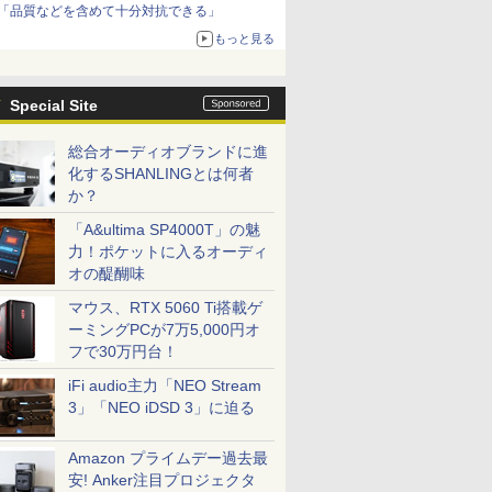
「品質などを含めて十分対抗できる」
もっと見る
Special Site
総合オーディオブランドに進
化するSHANLINGとは何者
か？
「A&ultima SP4000T」の魅
力！ポケットに入るオーディ
オの醍醐味
マウス、RTX 5060 Ti搭載ゲ
ーミングPCが7万5,000円オ
フで30万円台！
iFi audio主力「NEO Stream
3」「NEO iDSD 3」に迫る
Amazon プライムデー過去最
安! Anker注目プロジェクタ