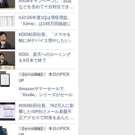
40GBキャンペーンに「品質
などを含めて十分対抗でき
る」
IIJの26年度1Qは増収増益、
「IIJmio」は145万回線超に
KDDI松田社長、「スマホを
軸にAIデバイス増やしたい」
KDDI、楽天へのローミング
を9月末で終了
本日のPICK
【セール情報】
UP
Amazonサマーセールで
「Kindle」シリーズがセール
KDDI松田社長、762万人に影
響したISP向けメール基盤不
正アクセスで対策をあらため
て説明
本日のPICK
【セール情報】
UP