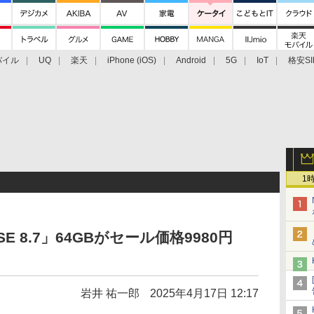
バイル
UQ
楽天
iPhone (iOS)
Android
5G
IoT
格安SI
アクセサリー
業界動向
法人向け
最新技術/その他
1
 SE 8.7」64GBがセール価格9980円
岩井 祐一郎
2025年4月17日 12:17