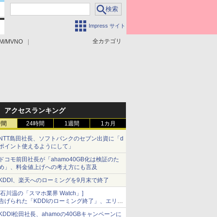
Impress サイト
全カテゴリ
M/MVNO
アクセスランキング
時間
24時間
1週間
1カ月
NTT島田社長、ソフトバンクのセブン出資に「d
ポイント使えるようにして」
ドコモ前田社長が「ahamo40GB化は検証のた
め」、料金値上げへの考え方にも言及
KDDI、楽天へのローミングを9月末で終了
[石川温の「スマホ業界 Watch」]
告げられた「KDDIのローミング終了」、エリア
マップの落とし穴と楽天モバイルの課題
KDDI松田社長、ahamoの40GBキャンペーンに