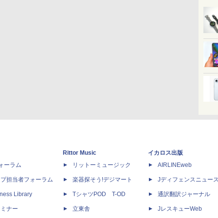
Rittor Music
イカロス出版
dフォーラム
リットーミュージック
AIRLINEweb
ップ担当者フォーラム
楽器探そう!デジマート
Jディフェンスニュー
ness Library
TシャツPOD T-OD
通訳翻訳ジャーナル
セミナー
立東舎
JレスキューWeb