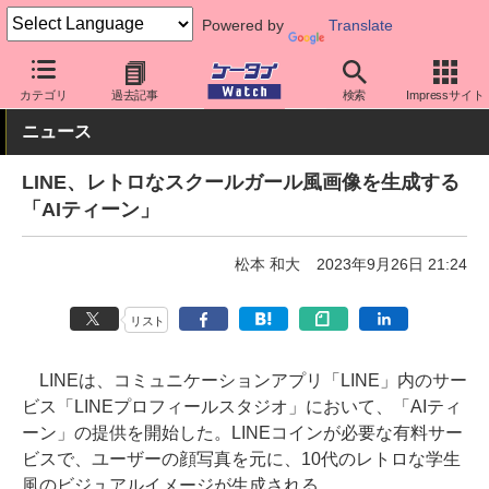
Powered by
Translate
ケータイ Watch
アプリ・サービス
SNS
カテゴリ
過去記事
検索
Impressサイト
ニュース
LINE、レトロなスクールガール風画像を生成する
「AIティーン」
松本 和大
2023年9月26日 21:24
リスト
LINEは、コミュニケーションアプリ「LINE」内のサー
ビス「LINEプロフィールスタジオ」において、「AIティ
ーン」の提供を開始した。LINEコインが必要な有料サー
ビスで、ユーザーの顔写真を元に、10代のレトロな学生
風のビジュアルイメージが生成される。