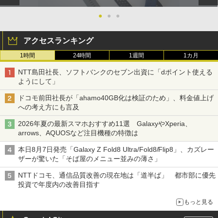
●
●
●
アクセスランキング
1時間
24時間
1週間
1カ月
NTT島田社長、ソフトバンクのセブン出資に「dポイント使える
ようにして」
ドコモ前田社長が「ahamo40GB化は検証のため」、料金値上げ
への考え方にも言及
2026年夏の最新スマホおすすめ11選 GalaxyやXperia、
arrows、AQUOSなど注目機種の特徴は
本日8月7日発売「Galaxy Z Fold8 Ultra/Fold8/Flip8」、カズレー
ザーが驚いた「そば屋のメニュー並みの薄さ」
NTTドコモ、通信品質改善の現在地は「道半ば」 都市部に優先
投資で年度内の改善目指す
もっと見る