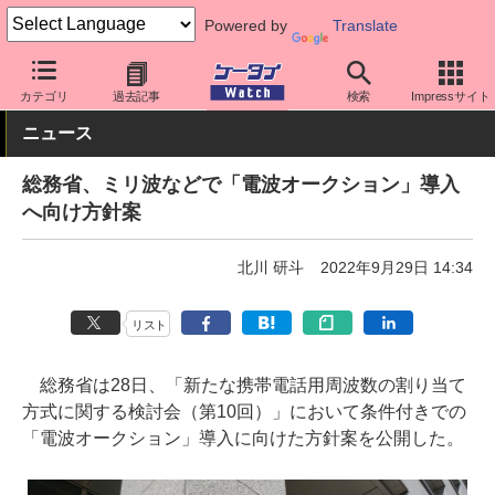
Powered by
Translate
ケータイ Watch
業界動向
政策
カテゴリ
過去記事
検索
Impressサイト
ニュース
総務省、ミリ波などで「電波オークション」導入
へ向け方針案
北川 研斗
2022年9月29日 14:34
リスト
総務省は28日、「新たな携帯電話用周波数の割り当て
方式に関する検討会（第10回）」において条件付きでの
「電波オークション」導入に向けた方針案を公開した。