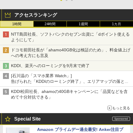
アクセスランキング
1時間
24時間
1週間
1カ月
NTT島田社長、ソフトバンクのセブン出資に「dポイント使える
ようにして」
ドコモ前田社長が「ahamo40GB化は検証のため」、料金値上げ
への考え方にも言及
KDDI、楽天へのローミングを9月末で終了
[石川温の「スマホ業界 Watch」]
告げられた「KDDIのローミング終了」、エリアマップの落とし
穴と楽天モバイルの課題
KDDI松田社長、ahamoの40GBキャンペーンに「品質などを含
めて十分対抗できる」
もっと見る
Special Site
Amazon プライムデー過去最安! Anker注目プ