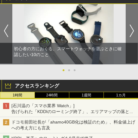
初心者の方におくる、スマートウォッチを選ぶときに確
認したい10のこと
●
●
●
アクセスランキング
1時間
24時間
1週間
1カ月
[石川温の「スマホ業界 Watch」]
告げられた「KDDIのローミング終了」、エリアマップの落とし
穴と楽天モバイルの課題
ドコモ前田社長が「ahamo40GB化は検証のため」、料金値上げ
への考え方にも言及