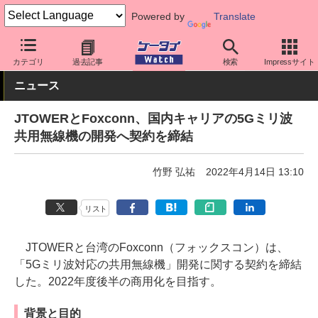
Powered by
Translate
ケータイ Watch
最新技術/その他
チップセット
カテゴリ
過去記事
検索
Impressサイト
ニュース
JTOWERとFoxconn、国内キャリアの5Gミリ波
共用無線機の開発へ契約を締結
竹野 弘祐
2022年4月14日 13:10
リスト
JTOWERと台湾のFoxconn（フォックスコン）は、
「5Gミリ波対応の共用無線機」開発に関する契約を締結
した。2022年度後半の商用化を目指す。
背景と目的