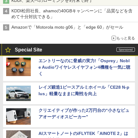
KDDI、楽天へのローミングを9月末で終了
KDDI松田社長、ahamoの40GBキャンペーンに「品質などを含
めて十分対抗できる」
Amazonで「Motorola moto g06」と「edge 60」がセール
もっと見る
Special Site
エントリーなのに脅威の実力!「Osprey」Nobl
e Audioワイヤレスイヤフォン4機種を一気に聴
く
レイズ鍛造1ピースアルミホイール「CE28 N-p
lus」軽量なままに剛性を向上
クリエイティブが作った2万円台の“小さなピュ
アオーディオスピーカー”
AIスマートノートのiFLYTEK「AINOTE 2」は