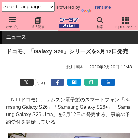
Powered by
Translate
ケータイ Watch
キャリア
ドコモ
Galaxy
カテゴリ
過去記事
検索
Impressサイト
ニュース
ドコモ、「Galaxy S26」シリーズを3月12日発売
北川 研斗
2026年2月26日 12:48
リスト
NTTドコモは、サムスン電子製のスマートフォン「Sa
msung Galaxy S26」「Samsung Galaxy S26+」「Sams
ung Galaxy S26 Ultra」を3月12日に発売する。事前の予
約受付を開始している。