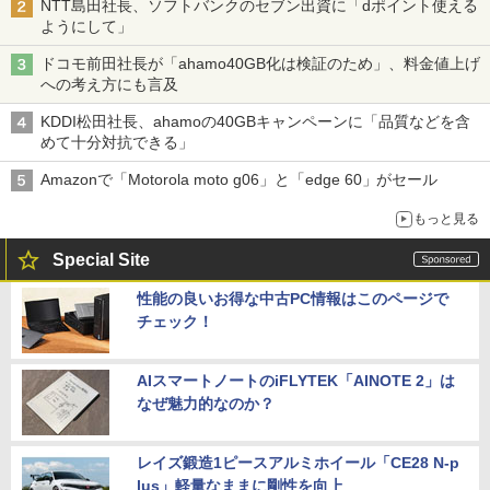
NTT島田社長、ソフトバンクのセブン出資に「dポイント使える
ようにして」
ドコモ前田社長が「ahamo40GB化は検証のため」、料金値上げ
への考え方にも言及
KDDI松田社長、ahamoの40GBキャンペーンに「品質などを含
めて十分対抗できる」
Amazonで「Motorola moto g06」と「edge 60」がセール
もっと見る
Special Site
性能の良いお得な中古PC情報はこのページで
チェック！
AIスマートノートのiFLYTEK「AINOTE 2」は
なぜ魅力的なのか？
レイズ鍛造1ピースアルミホイール「CE28 N-p
lus」軽量なままに剛性を向上