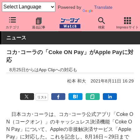
Powered by
Translate
ケータイ Watch
OS
iPhone (iOS)
アプリ・サービス
カテゴリ
過去記事
検索
Impressサイト
ニュース
コカ･コーラの「Coke ON Pay」がApple Payに対
応
8月25日からはApp Clipへの対応も
松本 和大
2021年8月11日 16:29
リスト
日本コカ･コーラは、コカ･コーラ公式アプリ「Coke O
N（コークオン）」のキャッシュレス決済機能「Coke O
N Pay」について、Appleの非接触決済サービス「Apple
Pay」に対応した。これを記念し、8月16日～29日まで