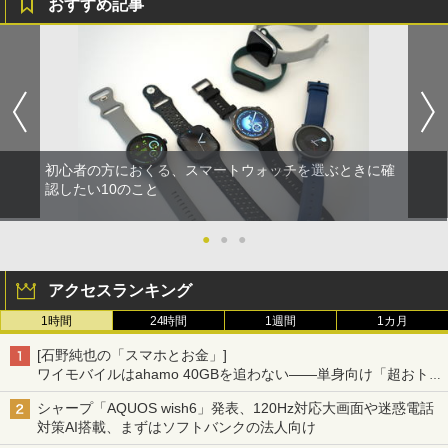
おすすめ記事
初心者の方におくる、スマートウォッチを選ぶときに確
認したい10のこと
●
●
●
アクセスランキング
1時間
24時間
1週間
1カ月
[石野純也の「スマホとお金」]
ワイモバイルはahamo 40GBを追わない――単身向け「超おトク
割」の安さと1年限定の注意点
シャープ「AQUOS wish6」発表、120Hz対応大画面や迷惑電話
対策AI搭載、まずはソフトバンクの法人向け