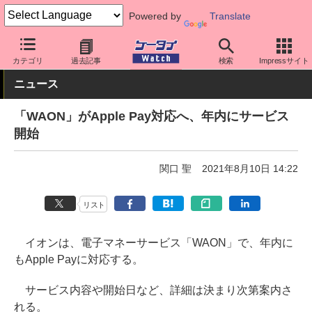
Powered by
Translate
ケータイ Watch
OS
iPhone (iOS)
アプリ・サービス
カテゴリ
過去記事
検索
Impressサイト
ニュース
「WAON」がApple Pay対応へ、年内にサービス
開始
関口 聖
2021年8月10日 14:22
リスト
イオンは、電子マネーサービス「WAON」で、年内に
もApple Payに対応する。
サービス内容や開始日など、詳細は決まり次第案内さ
れる。