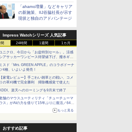
「ahamo増量」などキャリア
の新施策、IIJ谷脇社長が示す
現状と独自のアドバンテージ
Impress Watchシリーズ 人気記事
時間
24時間
1週間
1カ月
ユニクロ、今日から「お盆特別セール」。涼感
シアサッカーワンピース待望値下げ、撥水ギア
ショーツは1990円に
ミスド「Mrs. GREEN APPLE」のコラボドーナ
ツ4種、いよいよ発売！
【家電レビュー】手ごわい雑草との戦い、コメ
リの草刈機で完全勝利 掃除機感覚で使えた
KDDI、楽天へのローミングを9月末で終了
老舗のマウスユーティリティ「チューチューマ
ウス」がAIの力を借りて15年ぶりに復活／64bit
化、Windows 10/11、「Chrome」も走り回
もっと見る
る。復活記念で2026年末まで500円
おすすめ記事