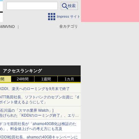
Impress サイト
全カテゴリ
M/MVNO
アクセスランキング
時間
24時間
1週間
1カ月
KDDI、楽天へのローミングを9月末で終了
NTT島田社長、ソフトバンクのセブン出資に「d
ポイント使えるようにして」
[石川温の「スマホ業界 Watch」]
告げられた「KDDIのローミング終了」、エリア
マップの落とし穴と楽天モバイルの課題
ドコモ前田社長が「ahamo40GB化は検証のた
め」、料金値上げへの考え方にも言及
KDDI松田社長、ahamoの40GBキャンペーンに