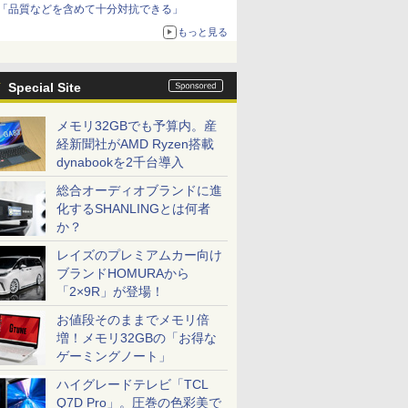
「品質などを含めて十分対抗できる」
もっと見る
Special Site
メモリ32GBでも予算内。産
経新聞社がAMD Ryzen搭載
dynabookを2千台導入
総合オーディオブランドに進
化するSHANLINGとは何者
か？
レイズのプレミアムカー向け
ブランドHOMURAから
「2×9R」が登場！
お値段そのままでメモリ倍
増！メモリ32GBの「お得な
ゲーミングノート」
ハイグレードテレビ「TCL
Q7D Pro」。圧巻の色彩美で