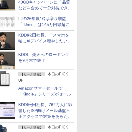
40GBキャンペーンに「品質
などを含めて十分対抗でき
る」
IIJの26年度1Qは増収増益、
「IIJmio」は145万回線超に
KDDI松田社長、「スマホを
軸にAIデバイス増やしたい」
KDDI、楽天へのローミング
を9月末で終了
本日のPICK
【セール情報】
UP
Amazonサマーセールで
「Kindle」シリーズがセール
KDDI松田社長、762万人に影
響したISP向けメール基盤不
正アクセスで対策をあらため
て説明
本日のPICK
【セール情報】