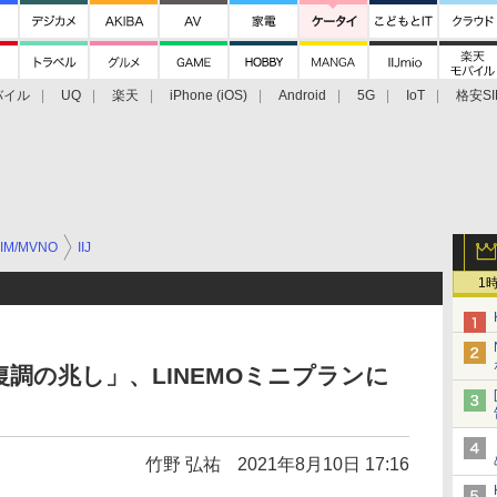
バイル
UQ
楽天
iPhone (iOS)
Android
5G
IoT
格安SI
アクセサリー
業界動向
法人向け
最新技術/その他
IM/MVNO
IIJ
1
復調の兆し」、LINEMOミニプランに
竹野 弘祐
2021年8月10日 17:16