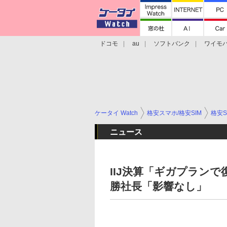
ドコモ
au
ソフトバンク
ワイモ
格安スマホ/SIMフリースマホ
周辺機器/
ケータイ Watch
格安スマホ/格安SIM
格安S
ニュース
IIJ決算「ギガプランで
勝社長「影響なし」