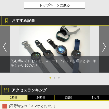
トップページに戻る
おすすめ記事
初心者の方におくる、スマートウォッチを選ぶときに確
認したい10のこと
●
●
●
アクセスランキング
1時間
24時間
1週間
1カ月
[石野純也の「スマホとお金」]