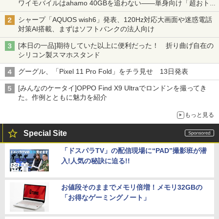
ワイモバイルはahamo 40GBを追わない――単身向け「超おトク
割」の安さと1年限定の注意点
シャープ「AQUOS wish6」発表、120Hz対応大画面や迷惑電話
対策AI搭載、まずはソフトバンクの法人向け
[本日の一品]期待していた以上に便利だった！ 折り曲げ自在の
シリコン製スマホスタンド
グーグル、「Pixel 11 Pro Fold」をチラ見せ 13日発表
[みんなのケータイ]OPPO Find X9 Ultraでロンドンを撮ってき
た。作例とともに魅力を紹介
もっと見る
Special Site
「ドスパラTV」の配信現場に“PAD”撮影班が潜
入!人気の秘訣に迫る!!
お値段そのままでメモリ倍増！メモリ32GBの
「お得なゲーミングノート」