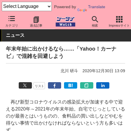
Powered by
Translate
ケータイ Watch
アプリ・サービス
マップ/ナビ
カテゴリ
過去記事
検索
Impressサイト
ニュース
年末年始に出かけるなら……「Yahoo！カーナ
ビ」で混雑を回避しよう
北川 研斗
2020年12月30日 13:09
リスト
再び新型コロナウイルスの感染拡大が加速する中で迎
える2020年～2021年の年末年始。自宅でじっとしている
のが最善とはいうものの、食料品の買い出しなどやむを
得ない事情で出かけなければならないという方も多いは
ず。