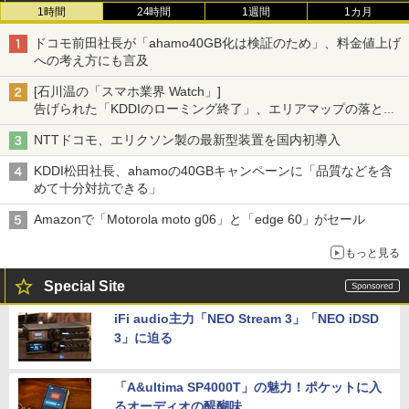
1時間
24時間
1週間
1カ月
ドコモ前田社長が「ahamo40GB化は検証のため」、料金値上げ
への考え方にも言及
[石川温の「スマホ業界 Watch」]
告げられた「KDDIのローミング終了」、エリアマップの落とし
穴と楽天モバイルの課題
NTTドコモ、エリクソン製の最新型装置を国内初導入
KDDI松田社長、ahamoの40GBキャンペーンに「品質などを含
めて十分対抗できる」
Amazonで「Motorola moto g06」と「edge 60」がセール
もっと見る
Special Site
iFi audio主力「NEO Stream 3」「NEO iDSD
3」に迫る
「A&ultima SP4000T」の魅力！ポケットに入
るオーディオの醍醐味