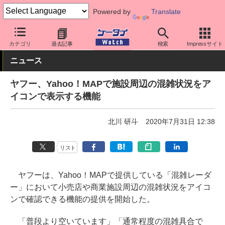
Powered by
Translate
ケータイ Watch
アプリ・サービス
マップ/ナビ
カテゴリ
過去記事
検索
Impressサイト
ニュース
ヤフー、Yahoo！MAPで施設周辺の混雑状況をア
イコンで表示する機能
北川 研斗
2020年7月31日 12:38
リスト
ヤフーは、Yahoo！MAPで提供している「混雑レーダ
ー」において小売店や商業施設周辺の混雑状況をアイコ
ンで確認できる機能の提供を開始した。
「普段より空いています」「通常程度の混雑具合で