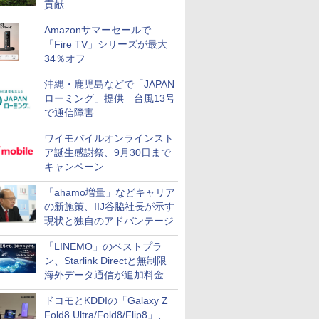
貢献
Amazonサマーセールで
「Fire TV」シリーズが最大
34％オフ
沖縄・鹿児島などで「JAPAN
ローミング」提供 台風13号
で通信障害
ワイモバイルオンラインスト
ア誕生感謝祭、9月30日まで
キャンペーン
「ahamo増量」などキャリア
の新施策、IIJ谷脇社長が示す
現状と独自のアドバンテージ
「LINEMO」のベストプラ
ン、Starlink Directと無制限
海外データ通信が追加料金な
しに
ドコモとKDDIの「Galaxy Z
Fold8 Ultra/Fold8/Flip8」、