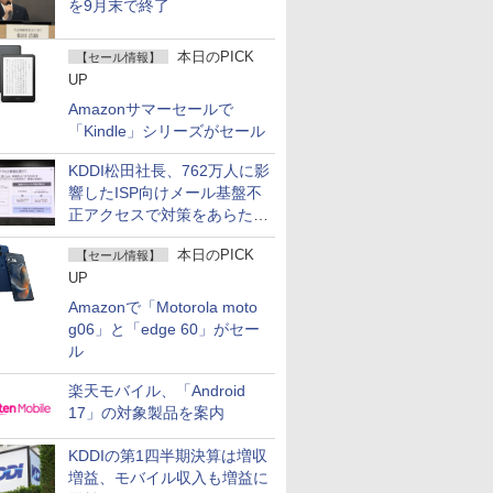
を9月末で終了
本日のPICK
【セール情報】
UP
Amazonサマーセールで
「Kindle」シリーズがセール
KDDI松田社長、762万人に影
響したISP向けメール基盤不
正アクセスで対策をあらため
て説明
本日のPICK
【セール情報】
UP
Amazonで「Motorola moto
g06」と「edge 60」がセー
ル
楽天モバイル、「Android
17」の対象製品を案内
KDDIの第1四半期決算は増収
増益、モバイル収入も増益に