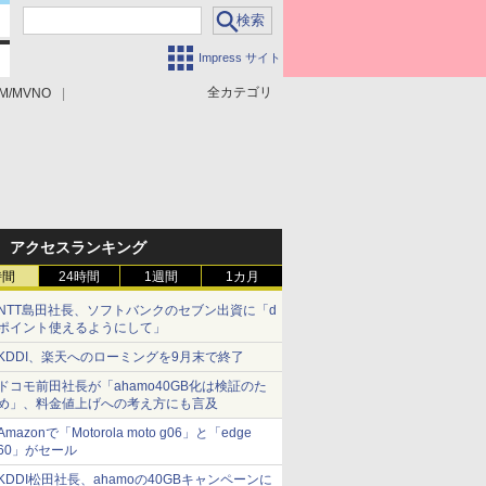
Impress サイト
全カテゴリ
M/MVNO
アクセスランキング
時間
24時間
1週間
1カ月
NTT島田社長、ソフトバンクのセブン出資に「d
ポイント使えるようにして」
KDDI、楽天へのローミングを9月末で終了
ドコモ前田社長が「ahamo40GB化は検証のた
め」、料金値上げへの考え方にも言及
Amazonで「Motorola moto g06」と「edge
60」がセール
KDDI松田社長、ahamoの40GBキャンペーンに