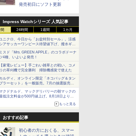
発売初日にソフト更新
Impress Watchシリーズ 人気記事
時間
24時間
1週間
1カ月
ユニクロ、今日から「お盆特別セール」。涼感
シアサッカーワンピース待望値下げ、撥水ギア
ショーツは1990円に
ミスド「Mrs. GREEN APPLE」のコラボドーナ
ツ4種、いよいよ発売！
【家電レビュー】手ごわい雑草との戦い、コメ
リの草刈機で完全勝利 掃除機感覚で使えた
カルディ、オンライン限定「ネコバッグ＆タン
ブラーセット」を一般販売。7月の抽選販売の
当選無効分
マクドナルド、マックデリバリーの朝マックの
最低注文料金が500円値上げ。8月18日より
1,500円から受付
もっと見る
おすすめ記事
初心者の方におくる、スマー