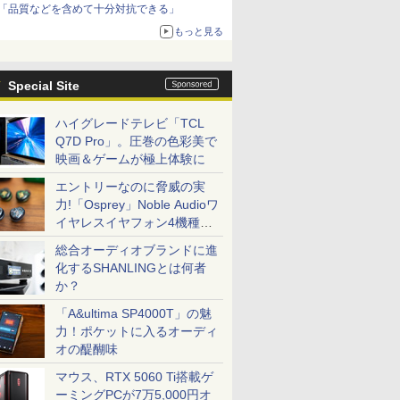
「品質などを含めて十分対抗できる」
もっと見る
Special Site
ハイグレードテレビ「TCL
Q7D Pro」。圧巻の色彩美で
映画＆ゲームが極上体験に
エントリーなのに脅威の実
力!「Osprey」Noble Audioワ
イヤレスイヤフォン4機種を
一気に聴く
総合オーディオブランドに進
化するSHANLINGとは何者
か？
「A&ultima SP4000T」の魅
力！ポケットに入るオーディ
オの醍醐味
マウス、RTX 5060 Ti搭載ゲ
ーミングPCが7万5,000円オ