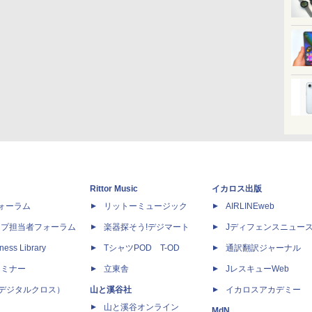
Rittor Music
イカロス出版
dフォーラム
リットーミュージック
AIRLINEweb
ップ担当者フォーラム
楽器探そう!デジマート
Jディフェンスニュー
ness Library
TシャツPOD T-OD
通訳翻訳ジャーナル
セミナー
立東舎
JレスキューWeb
 X（デジタルクロス）
山と溪谷社
イカロスアカデミー
山と溪谷オンライン
MdN