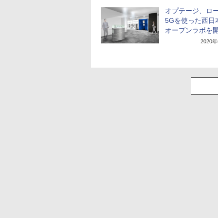
オプテージ、ロ
5Gを使った西日
オープンラボを
2020