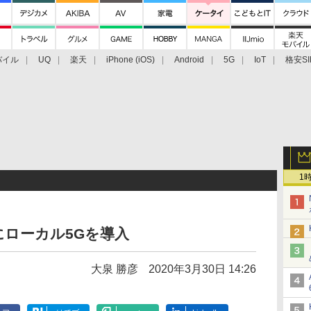
バイル
UQ
楽天
iPhone (iOS)
Android
5G
IoT
格安SI
アクセサリー
業界動向
法人向け
最新技術/その他
1
にローカル5Gを導入
大泉 勝彦
2020年3月30日 14:26