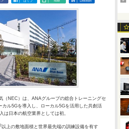
ェア
はてブ
note
LinkedIn
（NEC）は、ANAグループの総合トレーニングセ
」にローカル5Gを導入し、ローカル5Gを活用した共創活
導入は日本の航空業界としては初。
2
以上の敷地面積と世界最先端の訓練設備を有す