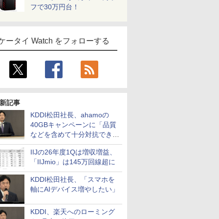
フで30万円台！
ケータイ Watch をフォローする
新記事
KDDI松田社長、ahamoの
40GBキャンペーンに「品質
などを含めて十分対抗でき
る」
IIJの26年度1Qは増収増益、
「IIJmio」は145万回線超に
KDDI松田社長、「スマホを
軸にAIデバイス増やしたい」
KDDI、楽天へのローミング