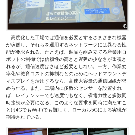
高度化した工場では通信を必要とするさまざまな機器
が稼働し、それらを運用するネットワークには異なる性
能が要求される。たとえば、製品を組み立てる産業用ロ
ボットの制御では信頼性の高さと遅延の少なさが重視さ
れるが、通信速度はさほど必要としない。一方、作業効
率化や教育コストの抑制などのためにヘッドマウントデ
ィスプレイを活用するなら、高速大容量の通信回線が求
められる。また、工場内に多数のセンサーを設置すれ
ば、レイテンシーでも速度でもなく、省電力性と多数同
時接続が必要になる。このような要求を同時に満たすこ
とは4GでもWi-Fiでも難しく、ローカル5Gによる実現が
期待されている。