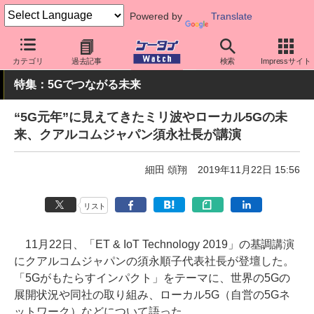
Powered by
Translate
ケータイ Watch
最新技術/その他
5G
カテゴリ
過去記事
検索
Impressサイト
特集：5Gでつながる未来
“5G元年”に見えてきたミリ波やローカル5Gの未
来、クアルコムジャパン須永社長が講演
細田 頌翔
2019年11月22日 15:56
リスト
11月22日、「ET & IoT Technology 2019」の基調講演
にクアルコムジャパンの須永順子代表社長が登壇した。
「5Gがもたらすインパクト」をテーマに、世界の5Gの
展開状況や同社の取り組み、ローカル5G（自営の5Gネ
ットワーク）などについて語った。