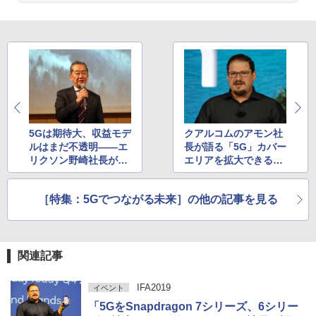
5Gは期待大、収益モデ
クアルコムのアモン社
ルはまだ不透明――エ
長が語る「5G」カバー
リクソン野崎社長が語
エリアを拡大できる期
る5Gの最新動向
待の技術「DSS」とは
［特集：5Gでつながる未来］の他の記事を見る
関連記事
IFA2019
イベント
「5GをSnapdragon 7シリーズ、6シリー