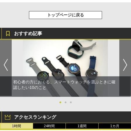
トップページに戻る
おすすめ記事
初心者の方におくる、スマートウォッチを選ぶときに確
認したい10のこと
●
●
●
アクセスランキング
1時間
24時間
1週間
1カ月