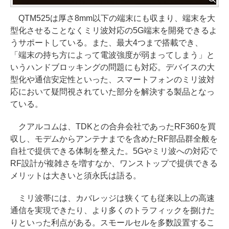
QTM525は厚さ8mm以下の端末にも収まり、端末を大
型化させることなくミリ波対応の5G端末を開発できるよ
うサポートしている。また、最大4つまで搭載でき、
「端末の持ち方によって電波強度が弱まってしまう」と
いうハンドブロッキングの問題にも対応。デバイスの大
型化や通信安定性といった、スマートフォンのミリ波対
応において疑問視されていた部分を解決する製品となっ
ている。
クアルコムは、TDKとの合弁会社であったRF360を買
収し、モデムからアンテナまでを含めたRF部品群全般を
自社で提供できる体制を整えた。5Gやミリ波への対応で
RF設計が複雑さを増すなか、ワンストップで提供できる
メリットは大きいと須永氏は語る。
ミリ波帯には、カバレッジは狭くても従来以上の高速
通信を実現できたり、より多くのトラフィックを捌けた
りといった利点がある。スモールセルを多数設置するこ