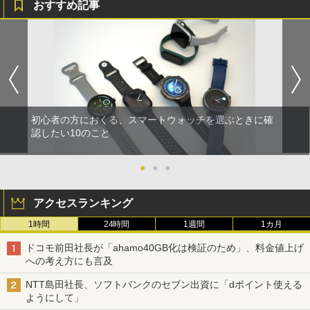
おすすめ記事
初心者の方におくる、スマートウォッチを選ぶときに確
認したい10のこと
●
●
●
アクセスランキング
1時間
24時間
1週間
1カ月
ドコモ前田社長が「ahamo40GB化は検証のため」、料金値上げ
への考え方にも言及
NTT島田社長、ソフトバンクのセブン出資に「dポイント使える
ようにして」