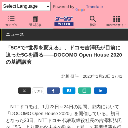
Powered by
Translate
ケータイ Watch
キャリア
ドコモ
5G
カテゴリ
過去記事
検索
Impressサイト
ニュース
「5G“で”世界を変える」、ドコモ吉澤氏が目前に
迫った5Gを語る――DOCOMO Open House 2020
の基調講演
北川 研斗
2020年1月23日 17:41
リスト
NTTドコモは、1月23日～24日の期間、都内において
「DOCOMO Open House 2020」を開催している。初日
となった23日、NTTドコモ 代表取締役社長の吉澤和弘氏
が「5G、より豊かな未来の到来」と題して基調講演を行