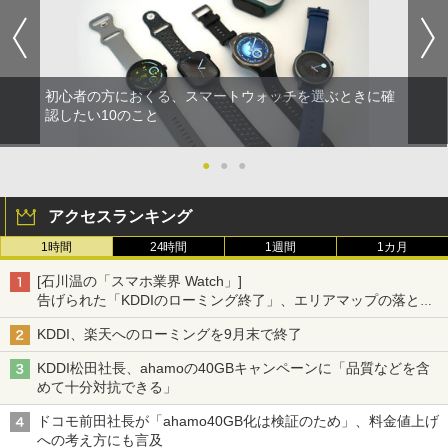
初心者の方におくる、スマートウォッチを選ぶときに確
認したい10のこと
●
●
●
アクセスランキング
1時間
24時間
1週間
1カ月
[石川温の「スマホ業界 Watch」]
告げられた「KDDIのローミング終了」、エリアマップの落とし
穴と楽天モバイルの課題
KDDI、楽天へのローミングを9月末で終了
KDDI松田社長、ahamoの40GBキャンペーンに「品質などを含
めて十分対抗できる」
ドコモ前田社長が「ahamo40GB化は検証のため」、料金値上げ
への考え方にも言及