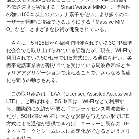
る伝送速度を実現する「Smart Vertical MIMO」、指向性
の強い100本以上のアンテナ素子を使い、より多くのユ
ーザーが同時に接続できるようにする「Massive MIM
O」など、さまざまな技術が開発されている。
さらに、5月25日から福岡で開催されている3GPP標準
化会合でも取り上げられている話題だが、現在、Wi-Fiで
利用されている5GHz帯でLTE方式による通信を行い、各
携帯電話事業者が割り当てを受けている周波数帯域とキ
ャリアアグリゲーションで束ねることで、さらなる高速
化を狙うの動きもある。
この取り組みは「LAA（Licensed Assisted Access with
LTE）」と呼ばれる。5GHz帯は、Wi-Fiなどで利用す
る、国際的に免許が不要な「アンライセンス周波数帯」
だが、5GHz帯のWi-Fiに大きな影響を与えない形でLTE
方式による通信が提供できれば、ユーザーは既存のLTE
ネットワークとシームレスに高速化ができるというメリ
ットを持つ。