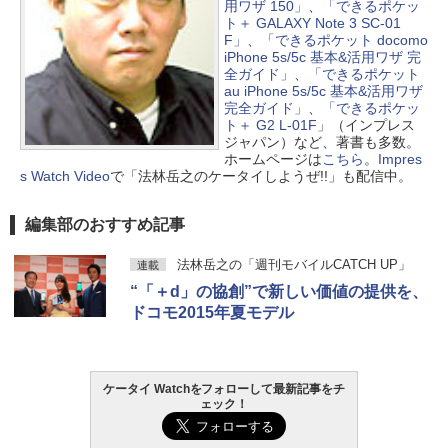
用ワザ 150」
、
「できるポケッ
ト＋ GALAXY Note 3 SC-01
F」
、
「できるポケット docomo
iPhone 5s/5c 基本&活用ワザ 完
全ガイド」
、
「できるポケット
au iPhone 5s/5c 基本&活用ワザ
完全ガイド」
、
「できるポケッ
ト＋ G2 L-01F」
（インプレス
ジャパン）など、著書も多数。
ホームページは
こちら
。
Impres
s Watch Video
で「法林岳之のケータイしようぜ!!」も配信中。
編集部のおすすめ記事
法林岳之の「週刊モバイルCATCH UP」
連載
“「＋d」の協創”で新しい価値の提供を、
ドコモ2015年夏モデル
ケータイ Watchをフォローして最新記事をチ
ェック！