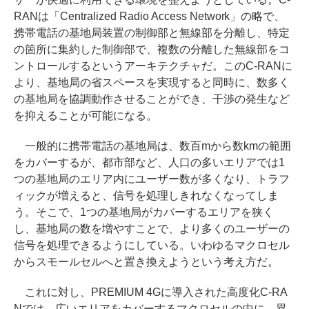
RANは「Centralized Radio Access Network」の略で、
携帯電話の基地局装置の制御部と無線部を分離し、特定
の箇所に集約した制御部で、複数の分離した無線部をコ
ントロールするというアーキテクチャだ。このC-RANに
より、基地局の省スペースを実現すると同時に、数多く
の基地局を協調動作させることができ、干渉の発生など
を抑えることが可能になる。
一般的に携帯電話の基地局は、数百mから数kmの範囲
をカバーするが、都市部など、人口の多いエリアでは1
つの基地局のエリア内にユーザー数が多くなり、トラフ
ィックが増えると、信号を処理しきれなくなってしま
う。そこで、1つの基地局がカバーするエリアを狭く
し、基地局の数を増やすことで、より多くのユーザーの
信号を処理できるようにしている。いわゆるマクロセル
からスモールセルへと置き換えようという考え方だ。
これに対し、PREMIUM 4Gに導入された高度化C-RA
Nでは、広いエリアをカバーするマクロセルの中に、異