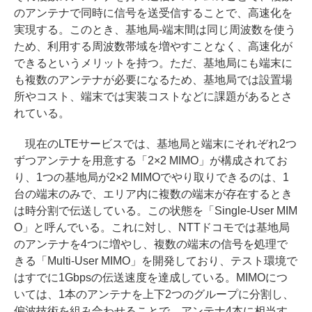
のアンテナで同時に信号を送受信することで、高速化を
実現する。このとき、基地局-端末間は同じ周波数を使う
ため、利用する周波数帯域を増やすことなく、高速化が
できるというメリットを持つ。ただ、基地局にも端末に
も複数のアンテナが必要になるため、基地局では設置場
所やコスト、端末では実装コストなどに課題があるとさ
れている。
現在のLTEサービスでは、基地局と端末にそれぞれ2つ
ずつアンテナを用意する「2×2 MIMO」が構成されてお
り、1つの基地局が2×2 MIMOでやり取りできるのは、1
台の端末のみで、エリア内に複数の端末が存在するとき
は時分割で伝送している。この状態を「Single-User MIM
O」と呼んでいる。これに対し、NTTドコモでは基地局
のアンテナを4つに増やし、複数の端末の信号を処理で
きる「Multi-User MIMO」を開発しており、テスト環境で
はすでに1Gbpsの伝送速度を達成している。MIMOにつ
いては、1本のアンテナを上下2つのグループに分割し、
偏波技術を組み合わせることで、アンテナ4本に相当す