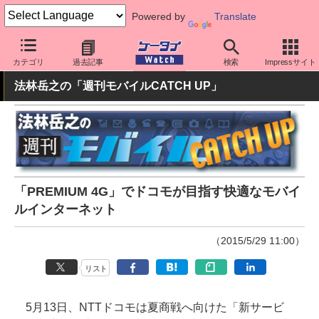
Powered by
Translate
ケータイ Watch
キャリア
ドコモ
ネットワーク/技術
カテゴリ
過去記事
検索
Impressサイト
法林岳之の「週刊モバイルCATCH UP」
「PREMIUM 4G」でドコモが目指す快適なモバイ
ルインターネット
（2015/5/29 11:00）
リスト
5月13日、NTTドコモは夏商戦へ向けた「新サービ