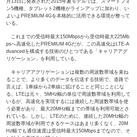
月13日に発表された2015年夏モデルでは、スマートフォ
ン5機種、タブレット2機種がラインアップに加わり、い
よいよPREMIUM 4Gを本格的に活用できる環境が整って
いる。
これまでの受信時最大150Mbpsから受信時最大225Mb
psへ高速化したPREMIUM 4Gだが、この高速化はLTE-A
dvancedを構成する技術のひとつである「キャリアアグ
リゲーション」を利用している。
キャリアアグリゲーションは複数の周波数帯域を束ね
ることで、より多くのデータを伝送する技術で、道路で
言えば、1車線から2車線に拡げることと同じことにな
る。LTEは元々、5MHz幅の単位で周波数帯域を利用して
いるが、高速化を実現するには連続した周波数帯域を使
う必要があり、最大20MHz幅までの帯域を利用可能とさ
れている。しかし、LTEのために、連続した20MHz幅の
周波数帯域が利用できるケースはあまり多くなく、20M
Hz幅でも通信速度は受信時最大150Mbpsまでなので、そ