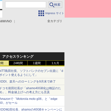
Impress サイト
全カテゴリ
M/MVNO
アクセスランキング
時間
24時間
1週間
1カ月
NTT島田社長、ソフトバンクのセブン出資に「d
ポイント使えるようにして」
KDDI、楽天へのローミングを9月末で終了
ドコモ前田社長が「ahamo40GB化は検証のた
め」、料金値上げへの考え方にも言及
Amazonで「Motorola moto g06」と「edge
60」がセール
KDDI松田社長、ahamoの40GBキャンペーンに