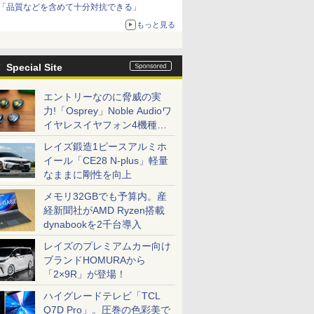
「品質などを含めて十分対抗できる」
もっと見る
Special Site
エントリーなのに脅威の実
力!「Osprey」Noble Audioワ
イヤレスイヤフォン4機種を
一気に聴く
レイズ鍛造1ピースアルミホ
イール「CE28 N-plus」軽量
なままに剛性を向上
メモリ32GBでも予算内。産
経新聞社がAMD Ryzen搭載
dynabookを2千台導入
レイズのプレミアムカー向け
ブランドHOMURAから
「2×9R」が登場！
ハイグレードテレビ「TCL
Q7D Pro」。圧巻の色彩美で