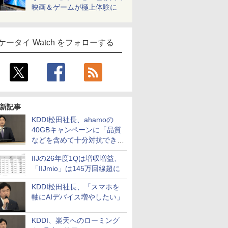
映画＆ゲームが極上体験に
ケータイ Watch をフォローする
新記事
KDDI松田社長、ahamoの
40GBキャンペーンに「品質
などを含めて十分対抗でき
る」
IIJの26年度1Qは増収増益、
「IIJmio」は145万回線超に
KDDI松田社長、「スマホを
軸にAIデバイス増やしたい」
KDDI、楽天へのローミング