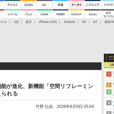
バイル
UQ
楽天
iPhone (iOS)
Android
5G
IoT
格安SI
アクセサリー
業界動向
法人向け
最新技術/その他
1
編集機能が進化、新機能「空間リフレーミン
えられる
竹野 弘祐
2026年6月9日 05:54