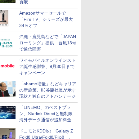
貢献
Amazonサマーセールで
「Fire TV」シリーズが最大
34％オフ
沖縄・鹿児島などで「JAPAN
ローミング」提供 台風13号
で通信障害
ワイモバイルオンラインスト
ア誕生感謝祭、9月30日まで
キャンペーン
「ahamo増量」などキャリア
の新施策、IIJ谷脇社長が示す
現状と独自のアドバンテージ
「LINEMO」のベストプラ
ン、Starlink Directと無制限
海外データ通信が追加料金な
しに
ドコモとKDDIの「Galaxy Z
Fold8 Ultra/Fold8/Flip8」、