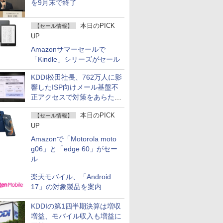
を9月末で終了
本日のPICK
【セール情報】
UP
Amazonサマーセールで
「Kindle」シリーズがセール
KDDI松田社長、762万人に影
響したISP向けメール基盤不
正アクセスで対策をあらため
て説明
本日のPICK
【セール情報】
UP
Amazonで「Motorola moto
g06」と「edge 60」がセー
ル
楽天モバイル、「Android
17」の対象製品を案内
KDDIの第1四半期決算は増収
増益、モバイル収入も増益に