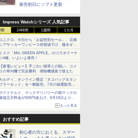
発売初日にソフト更新
Impress Watchシリーズ 人気記事
時間
24時間
1週間
1カ月
ユニクロ、今日から「お盆特別セール」。涼感
シアサッカーワンピース待望値下げ、撥水ギア
ショーツは1990円に
ミスド「Mrs. GREEN APPLE」のコラボドーナ
ツ4種、いよいよ発売！
【家電レビュー】手ごわい雑草との戦い、コメ
リの草刈機で完全勝利 掃除機感覚で使えた
カルディ、オンライン限定「ネコバッグ＆タン
ブラーセット」を一般販売。7月の抽選販売の
当選無効分
マクドナルド、マックデリバリーの朝マックの
最低注文料金が500円値上げ。8月18日より
1,500円から受付
もっと見る
おすすめ記事
初心者の方におくる、スマー