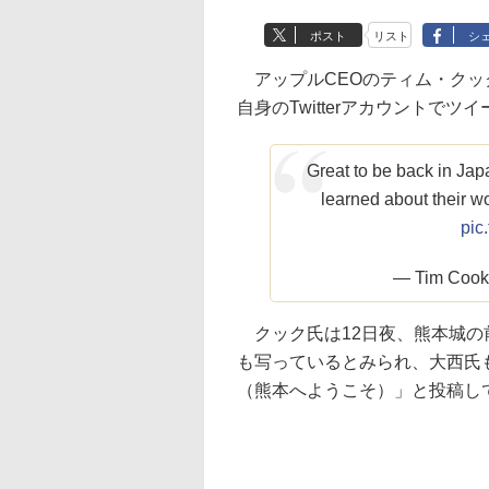
ポスト
リスト
シ
アップルCEOのティム・クッ
自身のTwitterアカウントでツ
Great to be back in Jap
learned about their wo
pic
— Tim Cook
クック氏は12日夜、熊本城の
も写っているとみられ、大西氏も当該ツ
（熊本へようこそ）」と投稿し