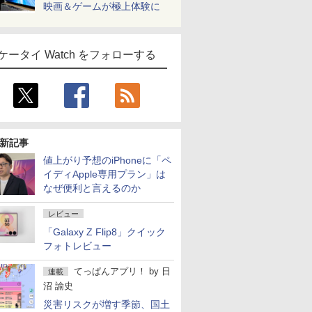
映画＆ゲームが極上体験に
ケータイ Watch をフォローする
新記事
値上がり予想のiPhoneに「ペ
イディApple専用プラン」は
なぜ便利と言えるのか
レビュー
「Galaxy Z Flip8」クイック
フォトレビュー
てっぱんアプリ！
by
日
連載
沼 諭史
災害リスクが増す季節、国土