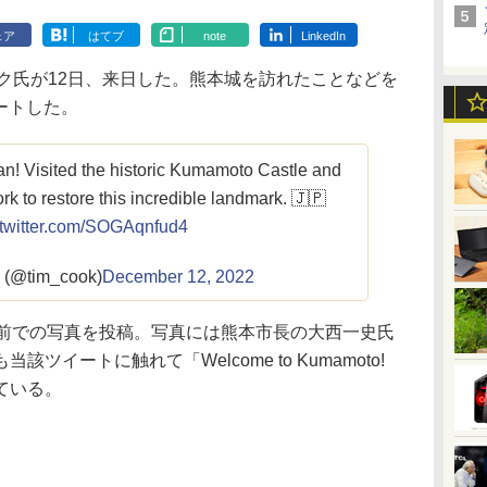
ェア
はてブ
note
LinkedIn
ク氏が12日、来日した。熊本城を訪れたことなどを
イートした。
an! Visited the historic Kumamoto Castle and
rk to restore this incredible landmark. 🇯🇵
.twitter.com/SOGAqnfud4
 (@tim_cook)
December 12, 2022
前での写真を投稿。写真には熊本市長の大西一史氏
イートに触れて「Welcome to Kumamoto!
ている。