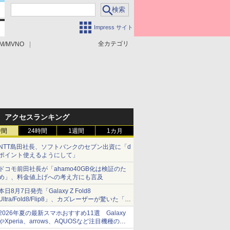
Impress サイト
全カテゴリ
M/MVNO
アクセスランキング
時間
24時間
1週間
1カ月
NTT島田社長、ソフトバンクのセブン出資に「d
ポイント使えるようにして」
ドコモ前田社長が「ahamo40GB化は検証のた
め」、料金値上げへの考え方にも言及
本日8月7日発売「Galaxy Z Fold8
Ultra/Fold8/Flip8」、カズレーザーが驚いた「そ
ば屋のメニュー並みの薄さ」
2026年夏の最新スマホおすすめ11選 Galaxy
やXperia、arrows、AQUOSなど注目機種の特
徴は