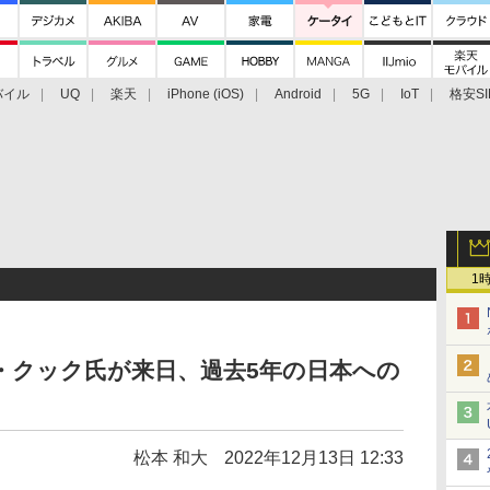
バイル
UQ
楽天
iPhone (iOS)
Android
5G
IoT
格安SI
アクセサリー
業界動向
法人向け
最新技術/その他
1
・クック氏が来日、過去5年の日本への
松本 和大
2022年12月13日 12:33