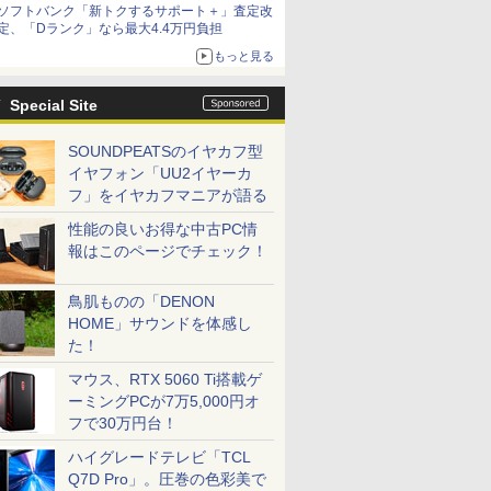
ソフトバンク「新トクするサポート＋」査定改
定、「Dランク」なら最大4.4万円負担
もっと見る
Special Site
SOUNDPEATSのイヤカフ型
イヤフォン「UU2イヤーカ
フ」をイヤカフマニアが語る
性能の良いお得な中古PC情
報はこのページでチェック！
鳥肌ものの「DENON
HOME」サウンドを体感し
た！
マウス、RTX 5060 Ti搭載ゲ
ーミングPCが7万5,000円オ
フで30万円台！
ハイグレードテレビ「TCL
Q7D Pro」。圧巻の色彩美で