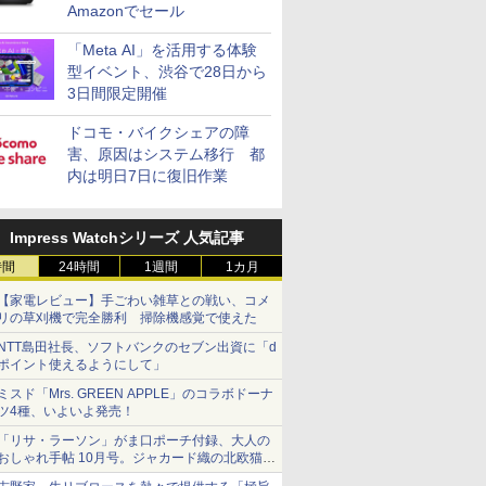
Amazonでセール
「Meta AI」を活用する体験
型イベント、渋谷で28日から
3日間限定開催
ドコモ・バイクシェアの障
害、原因はシステム移行 都
内は明日7日に復旧作業
Impress Watchシリーズ 人気記事
時間
24時間
1週間
1カ月
【家電レビュー】手ごわい雑草との戦い、コメ
リの草刈機で完全勝利 掃除機感覚で使えた
NTT島田社長、ソフトバンクのセブン出資に「d
ポイント使えるようにして」
ミスド「Mrs. GREEN APPLE」のコラボドーナ
ツ4種、いよいよ発売！
「リサ・ラーソン」がま口ポーチ付録、大人の
おしゃれ手帖 10月号。ジャカード織の北欧猫デ
ザイン