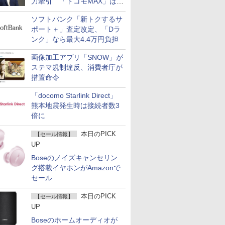
力牽引 「ドコモMAX」は
400万契約突破
ソフトバンク「新トクするサ
ポート＋」査定改定、「Dラ
ンク」なら最大4.4万円負担
画像加工アプリ「SNOW」が
ステマ規制違反、消費者庁が
措置命令
「docomo Starlink Direct」
熊本地震発生時は接続者数3
倍に
本日のPICK
【セール情報】
UP
Boseのノイズキャンセリン
グ搭載イヤホンがAmazonで
セール
本日のPICK
【セール情報】
UP
Boseのホームオーディオが