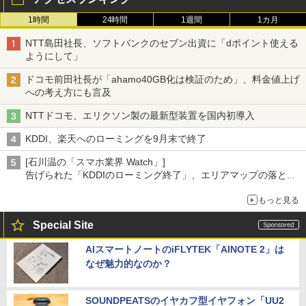
1時間
24時間
1週間
1カ月
NTT島田社長、ソフトバンクのセブン出資に「dポイント使える
ようにして」
ドコモ前田社長が「ahamo40GB化は検証のため」、料金値上げ
への考え方にも言及
NTTドコモ、エリクソン製の最新型装置を国内初導入
KDDI、楽天へのローミングを9月末で終了
[石川温の「スマホ業界 Watch」]
告げられた「KDDIのローミング終了」、エリアマップの落とし
穴と楽天モバイルの課題
もっと見る
Special Site
AIスマートノートのiFLYTEK「AINOTE 2」は
なぜ魅力的なのか？
SOUNDPEATSのイヤカフ型イヤフォン「UU2