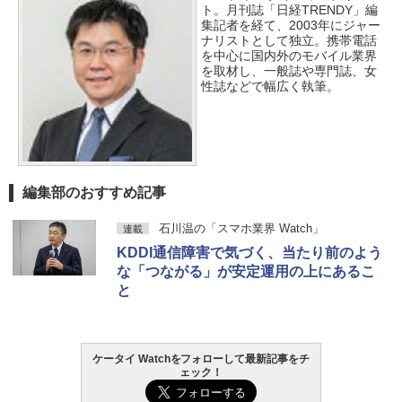
ト。月刊誌「日経TRENDY」編
集記者を経て、2003年にジャー
ナリストとして独立。携帯電話
を中心に国内外のモバイル業界
を取材し、一般誌や専門誌、女
性誌などで幅広く執筆。
編集部のおすすめ記事
石川温の「スマホ業界 Watch」
連載
KDDI通信障害で気づく、当たり前のよう
な「つながる」が安定運用の上にあるこ
と
ケータイ Watchをフォローして最新記事をチ
ェック！