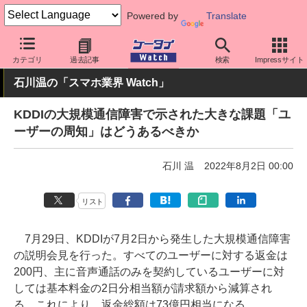
Powered by
Translate
ケータイ Watch
キャリア
au
通信障害
カテゴリ
過去記事
検索
Impressサイト
石川温の「スマホ業界 Watch」
KDDIの大規模通信障害で示された大きな課題「ユ
ーザーの周知」はどうあるべきか
石川 温
2022年8月2日 00:00
リスト
7月29日、KDDIが7月2日から発生した大規模通信障害
の説明会見を行った。すべてのユーザーに対する返金は
200円、主に音声通話のみを契約しているユーザーに対
しては基本料金の2日分相当額が請求額から減算され
る。これにより、返金総額は73億円相当になる。