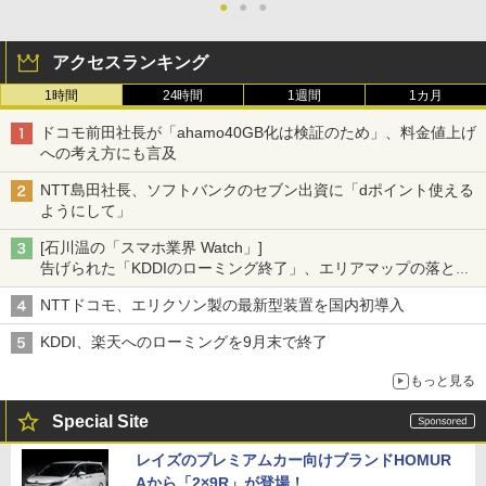
●
●
●
アクセスランキング
1時間
24時間
1週間
1カ月
ドコモ前田社長が「ahamo40GB化は検証のため」、料金値上げ
への考え方にも言及
NTT島田社長、ソフトバンクのセブン出資に「dポイント使える
ようにして」
[石川温の「スマホ業界 Watch」]
告げられた「KDDIのローミング終了」、エリアマップの落とし
穴と楽天モバイルの課題
NTTドコモ、エリクソン製の最新型装置を国内初導入
KDDI、楽天へのローミングを9月末で終了
もっと見る
Special Site
レイズのプレミアムカー向けブランドHOMUR
Aから「2×9R」が登場！