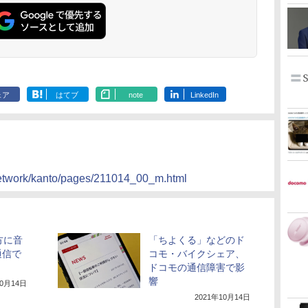
ェア
はてブ
note
LinkedIn
/network/kanto/pages/211014_00_m.html
方に音
「ちよくる」などのド
通信で
コモ・バイクシェア、
ドコモの通信障害で影
響
10月14日
2021年10月14日