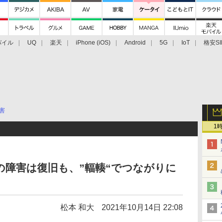
バイル
UQ
楽天
iPhone (iOS)
Android
5G
IoT
格安SI
アクセサリー
業界動向
法人向け
最新技術/その他
害
1
の障害は復旧も、”輻輳“でつながりに
松本 和大
2021年10月14日 22:08