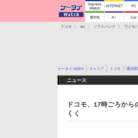
ドコモ
au
ソフトバンク
ワイモ
格安スマホ/SIMフリースマホ
周辺機器/
ケータイ Watch
キャリア
ドコモ
通信障
ニュース
ドコモ、17時ごろから
くく