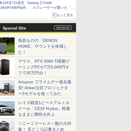
本日8月7日発売「Galaxy Z Fold8
Ultra/Fold8/Flip8」、カズレーザーが驚いた「そ
ば屋のメニュー並みの薄さ」
もっと見る
Special Site
鳥肌ものの「DENON
HOME」サウンドを体感し
た！
マウス、RTX 5060 Ti搭載ゲ
ーミングPCが7万5,000円オ
フで30万円台！
Amazon プライムデー過去最
安! Anker注目プロジェクタ
ー3モデルを使ってみた
レイズ鍛造1ピースアルミホ
イール「CE28 N-plus」軽量
なままに剛性を向上
ソニーミラーレス一眼の大特
集！ 見どころ記事まとめ