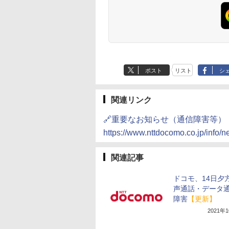
ポスト
リスト
シ
関連リンク
🔗重要なお知らせ（通信障害等）
https://www.nttdocomo.co.jp/info
関連記事
ドコモ、14日夕
声通話・データ
障害
【更新】
2021年