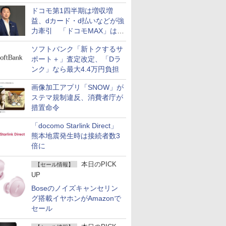
ドコモ第1四半期は増収増
益、dカード・d払いなどが強
力牽引 「ドコモMAX」は
400万契約突破
ソフトバンク「新トクするサ
ポート＋」査定改定、「Dラ
ンク」なら最大4.4万円負担
画像加工アプリ「SNOW」が
ステマ規制違反、消費者庁が
措置命令
「docomo Starlink Direct」
熊本地震発生時は接続者数3
倍に
本日のPICK
【セール情報】
UP
Boseのノイズキャンセリン
グ搭載イヤホンがAmazonで
セール