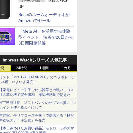
本日のPICK
【セール情報】
UP
Boseのホームオーディオが
Amazonでセール
「Meta AI」を活用する体験
型イベント、渋谷で28日から
3日間限定開催
Impress Watchシリーズ 人気記事
時間
24時間
1週間
1カ月
ミスド「Mrs. GREEN APPLE」のコラボドーナ
ツ4種、いよいよ発売！
【家電レビュー】手ごわい雑草との戦い、コメ
リの草刈機で完全勝利 掃除機感覚で使えた
NTT島田社長、ソフトバンクのセブン出資に「d
ポイント使えるようにして」
吉野家、牛リブロースを熱々で提供する「極旨
牛鉄板ステーキ定食」を発売
【本日みつけたお買い得品】モトローラのスマ