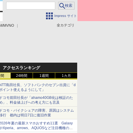
Impress サイト
全カテゴリ
M/MVNO
アクセスランキング
時間
24時間
1週間
1カ月
NTT島田社長、ソフトバンクのセブン出資に「d
ポイント使えるようにして」
ドコモ前田社長が「ahamo40GB化は検証のた
め」、料金値上げへの考え方にも言及
ドコモ・バイクシェアの障害、原因はシステム
移行 都内は明日7日に復旧作業
2026年夏の最新スマホおすすめ11選 Galaxy
やXperia、arrows、AQUOSなど注目機種の特
徴は