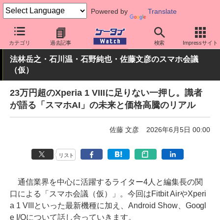
Powered by
Translate
ケータイ Watch
業界動向
企業動向
カテゴリ
過去記事
検索
Impressサイト
法林岳之・石川温・石野純也・佐藤文彦のスマホ会議
（仮）
23万円超のXperia 1 VIIIに足りない一押し。識者
が語る「スマホAI」の未来と価格高騰のリアル
佐藤 文彦
2026年6月5日 00:00
リスト
通信業界を中心に活躍するライター4人と編集長の関
口による「スマホ会議（仮）」。今回はFitbit AirやXperi
a 1 VIIIといった最新機種に加え、Android Show、Googl
e I/Oについて話し合っていきます。