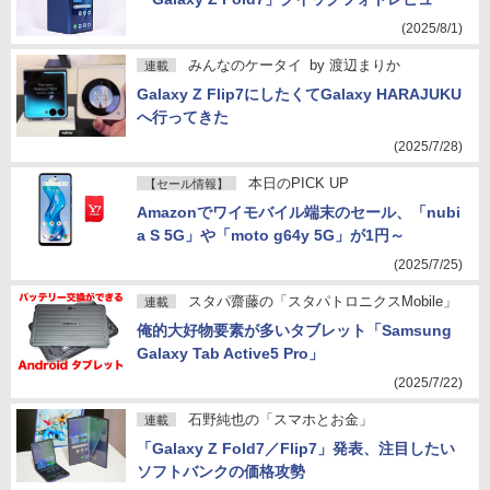
(2025/8/1)
みんなのケータイ
by
渡辺まりか
連載
Galaxy Z Flip7にしたくてGalaxy HARAJUKU
へ行ってきた
(2025/7/28)
本日のPICK UP
【セール情報】
Amazonでワイモバイル端末のセール、「nubi
a S 5G」や「moto g64y 5G」が1円～
(2025/7/25)
スタパ齋藤の「スタパトロニクスMobile」
連載
俺的大好物要素が多いタブレット「Samsung
Galaxy Tab Active5 Pro」
(2025/7/22)
石野純也の「スマホとお金」
連載
「Galaxy Z Fold7／Flip7」発表、注目したい
ソフトバンクの価格攻勢