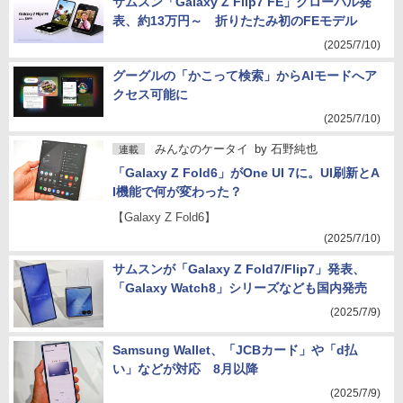
サムスン「Galaxy Z Flip7 FE」グローバル発
表、約13万円～ 折りたたみ初のFEモデル
(2025/7/10)
グーグルの「かこって検索」からAIモードへア
クセス可能に
(2025/7/10)
みんなのケータイ
by
石野純也
連載
「Galaxy Z Fold6」がOne UI 7に。UI刷新とA
I機能で何が変わった？
【Galaxy Z Fold6】
(2025/7/10)
サムスンが「Galaxy Z Fold7/Flip7」発表、
「Galaxy Watch8」シリーズなども国内発売
(2025/7/9)
Samsung Wallet、「JCBカード」や「d払
い」などが対応 8月以降
(2025/7/9)