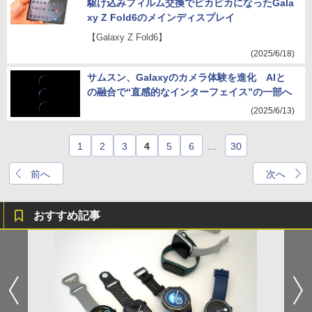
駆け込みフィルム交換でピカピカになったGala
xy Z Fold6のメインディスプレイ
【Galaxy Z Fold6】
(2025/6/18)
サムスン、Galaxyのカメラ体験を進化 AIと
の融合で“直感的なインターフェイス”の一部へ
(2025/6/13)
1
2
3
4
5
6
…
30
前へ
次へ
おすすめ記事