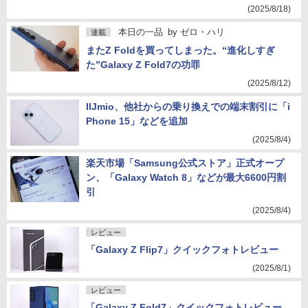
(2025/8/18)
本日の一品
by
ゼロ・ハリ
連載
またZ Foldを買ってしまった。“進化しすぎ
た”Galaxy Z Fold7の功罪
(2025/8/12)
IIJmio、他社からの乗り換えでの端末割引に「i
Phone 15」などを追加
(2025/8/4)
楽天市場「Samsung公式ストア」正式オープ
ン、「Galaxy Watch 8」などが最大6600円割
引
(2025/8/4)
レビュー
「Galaxy Z Flip7」クイックフォトレビュー
(2025/8/1)
レビュー
「Galaxy Z Fold7」クイックフォトレビュー