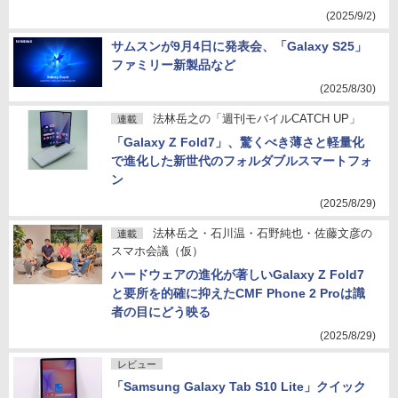
(2025/9/2)
サムスンが9月4日に発表会、「Galaxy S25」
ファミリー新製品など
(2025/8/30)
法林岳之の「週刊モバイルCATCH UP」
連載
「Galaxy Z Fold7」、驚くべき薄さと軽量化
で進化した新世代のフォルダブルスマートフォ
ン
(2025/8/29)
法林岳之・石川温・石野純也・佐藤文彦の
連載
スマホ会議（仮）
ハードウェアの進化が著しいGalaxy Z Fold7
と要所を的確に抑えたCMF Phone 2 Proは識
者の目にどう映る
(2025/8/29)
レビュー
「Samsung Galaxy Tab S10 Lite」クイック