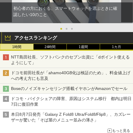
初心者の方におくる、スマートウォッチを選ぶときに確
認したい10のこと
●
●
●
アクセスランキング
1時間
24時間
1週間
1カ月
NTT島田社長、ソフトバンクのセブン出資に「dポイント使える
ようにして」
ドコモ前田社長が「ahamo40GB化は検証のため」、料金値上げ
への考え方にも言及
Boseのノイズキャンセリング搭載イヤホンがAmazonでセール
ドコモ・バイクシェアの障害、原因はシステム移行 都内は明日
7日に復旧作業
本日8月7日発売「Galaxy Z Fold8 Ultra/Fold8/Flip8」、カズレー
ザーが驚いた「そば屋のメニュー並みの薄さ」
もっと見る