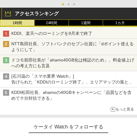
●
●
●
アクセスランキング
1時間
24時間
1週間
1カ月
KDDI、楽天へのローミングを9月末で終了
NTT島田社長、ソフトバンクのセブン出資に「dポイント使える
ようにして」
ドコモ前田社長が「ahamo40GB化は検証のため」、料金値上げ
への考え方にも言及
[石川温の「スマホ業界 Watch」]
告げられた「KDDIのローミング終了」、エリアマップの落とし
穴と楽天モバイルの課題
KDDI松田社長、ahamoの40GBキャンペーンに「品質などを含
めて十分対抗できる」
もっと見る
ケータイ Watch をフォローする