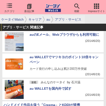
カテゴリ
過去記事
検索
Impressサイト
ケータイWatch
キャリア
au
アプリ・サービス
アプリ・サービス 関連記事
auのEメール、Webブラウザからも利用可能に
(2014/6/20)
au WALLETでマツキヨのポイント10倍キャン
ペーン
カード発行の申し込みは累計200万件突破
(2014/6/19)
みんなのケータイ
by
石川温
連載
au WALLETを国内外で試す
(2014/6/19)
ハンドメイド作品を扱う「Creema」とKDDIが提携