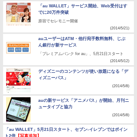
「au WALLET」サービス開始、Web受付はす
でに20万件突破
原宿でセレモニー開催
(2014/5/21)
auユーザーはATM・他行宛手数料無料、じぶ
ん銀行が新サービス
「プレミアムバンク for au」、5月21日スタート
(2014/5/12)
ディズニーのコンテンツが使い放題になる「デ
ィズニーパス」
(2014/5/8)
auの新サービス「アニメパス」が開始、月刊ニ
ュータイプと協力
(2014/5/8)
「au WALLET」5月21日スタート、セブン-イレブンではポイン
ト2倍
【写真追加】