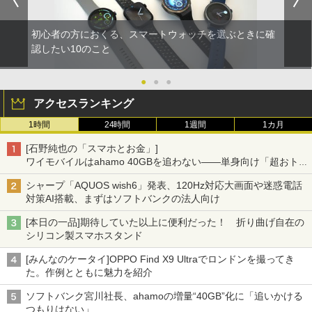
初心者の方におくる、スマートウォッチを選ぶときに確
認したい10のこと
●
●
●
アクセスランキング
1時間
24時間
1週間
1カ月
[石野純也の「スマホとお金」]
ワイモバイルはahamo 40GBを追わない――単身向け「超おトク
割」の安さと1年限定の注意点
シャープ「AQUOS wish6」発表、120Hz対応大画面や迷惑電話
対策AI搭載、まずはソフトバンクの法人向け
[本日の一品]期待していた以上に便利だった！ 折り曲げ自在の
シリコン製スマホスタンド
[みんなのケータイ]OPPO Find X9 Ultraでロンドンを撮ってき
た。作例とともに魅力を紹介
ソフトバンク宮川社長、ahamoの増量“40GB”化に「追いかける
つもりはない」