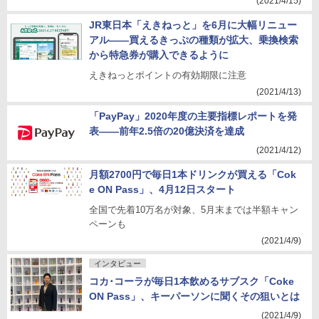
(2021/4/15)
JR東日本「えきねっと」を6月に大幅リニュー
アル――買えるきっぷの種類が拡大、乗換検索
から特急券が購入できるように
えきねっとポイントの有効期限に注意
(2021/4/13)
「PayPay」2020年度の主要指標レポートを発
表――前年2.5倍の20億決済を達成
(2021/4/12)
月額2700円で毎日1本ドリンクが買える「Cok
e ON Pass」、4月12日スタート
全国で先着10万名が対象、5月末までは半額キャン
ペーンも
(2021/4/9)
インタビュー
コカ･コーラが毎日1本飲めるサブスク「Coke
ON Pass」、キーパーソンに聞くその狙いとは
(2021/4/9)