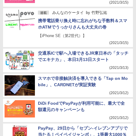
(2021/3/15)
みんなのケータイ
by
竹野弘祐
連載
携帯電話乗り換え時に忘れがちな手数料＆スマ
ホATMでうっかりさんも大丈夫の巻
【iPhone SE（第2世代）】
(2021/3/15)
交通系ICで駅へ入場できるJR東日本の「タッチ
でエキナカ」、本日3月13日スタート
(2021/3/13)
スマホで非接触決済を導入できる「Tap on Mo
bile」、CARDNETが実証実験
(2021/3/12)
DiDi FoodでPayPayが利用可能に、最大で全
額還元のキャンペーンも
(2021/3/12)
PayPay、29日から「セブン‐イレブンアプリで
当たる！ペイペイジャンボ」、1等最大1000％