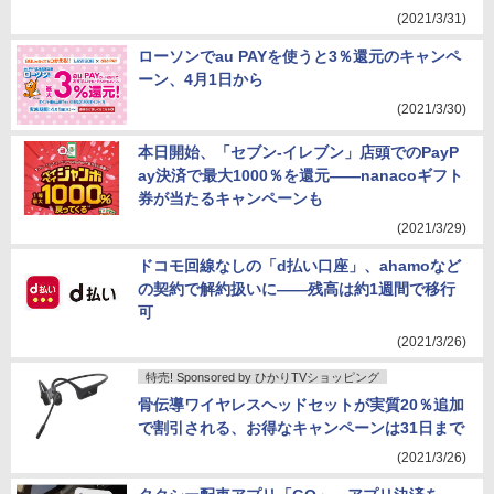
(2021/3/31)
ローソンでau PAYを使うと3％還元のキャンペ
ーン、4月1日から
(2021/3/30)
本日開始、「セブン-イレブン」店頭でのPayP
ay決済で最大1000％を還元――nanacoギフト
券が当たるキャンペーンも
(2021/3/29)
ドコモ回線なしの「d払い口座」、ahamoなど
の契約で解約扱いに――残高は約1週間で移行
可
(2021/3/26)
特売! Sponsored by ひかりTVショッピング
骨伝導ワイヤレスヘッドセットが実質20％追加
で割引される、お得なキャンペーンは31日まで
(2021/3/26)