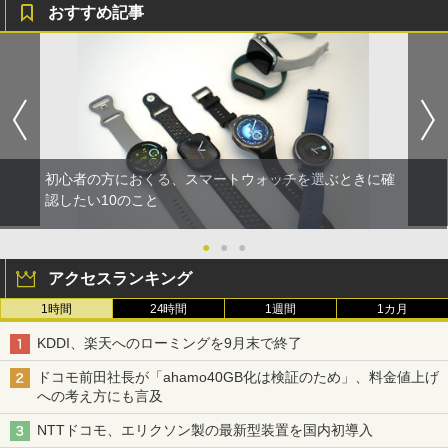
おすすめ記事
初心者の方におくる、スマートウォッチを選ぶときに確
認したい10のこと
●
●
●
アクセスランキング
1時間
24時間
1週間
1カ月
KDDI、楽天へのローミングを9月末で終了
ドコモ前田社長が「ahamo40GB化は検証のため」、料金値上げ
への考え方にも言及
NTTドコモ、エリクソン製の最新型装置を国内初導入