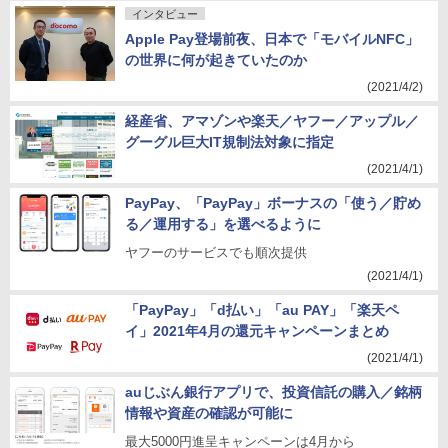
インタビュー
Apple Pay登場前夜、日本で「モバイルNFC」
の世界に何が起きていたのか
(2021/4/2)
経産省、アマゾンや楽天／ヤフー／アップル／
グーグル巨大IT規制法対象に指定
(2021/4/1)
PayPay、「PayPay」ボーナスの「使う／貯め
る／運用する」を選べるように
ヤフーのサービスでも順次提供
(2021/4/1)
「PayPay」「d払い」「au PAY」「楽天ペ
イ」2021年4月の還元キャンペーンまとめ
(2021/4/1)
auじぶん銀行アプリで、投資信託の購入／銘柄
情報や資産の確認が可能に
最大5000円進呈キャンペーンは4月から