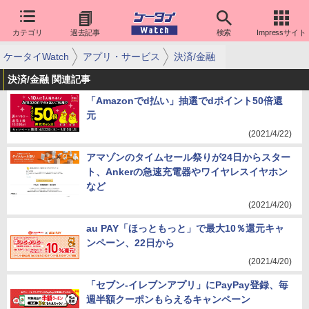
カテゴリ
過去記事
検索
Impressサイト
ケータイWatch
アプリ・サービス
決済/金融
決済/金融 関連記事
「Amazonでd払い」抽選でdポイント50倍還
元
(2021/4/22)
アマゾンのタイムセール祭りが24日からスター
ト、Ankerの急速充電器やワイヤレスイヤホン
など
(2021/4/20)
au PAY「ほっともっと」で最大10％還元キャ
ンペーン、22日から
(2021/4/20)
「セブン-イレブンアプリ」にPayPay登録、毎
週半額クーポンもらえるキャンペーン