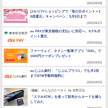
(2021/4/19)
ひかりTVショッピングで「母の日ポイント＋1
0倍還元」キャンペーン、5月9日まで
(2021/4/17)
au PAYが東京都税の支払いに対応へ、0.5％ポ
イント還元
(2021/4/16)
ファーウェイ、タクシー配車アプリ「DiDi」で
1000円クーポンプレゼント
(2021/4/15)
auじぶん銀行、「じぶんプラス1」でも月1回
までATM手数料無料に
(2021/4/15)
みんなのケータイ
by
佐野正弘
連載
「スマホATM」を使って財布からカードを減ら
してみた