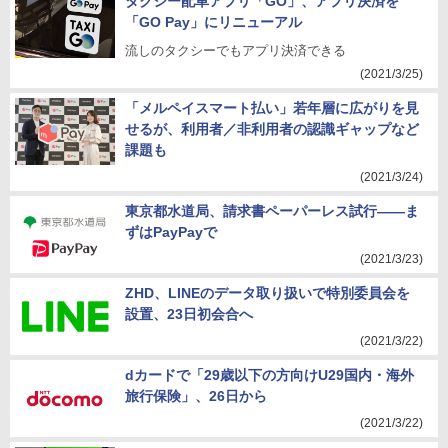
タクシー配車アプリ「GO」、アプリ決済を
「GO Pay」にリニューアル
流しのタクシーでもアプリ決済できる
(2021/3/25)
「メルペイスマート払い」若年層に広がりを見
せるが、利用者／非利用者の認識ギャップなど
課題も
(2021/3/24)
東京都水道局、請求書ペーパーレス試行――ま
ずはPayPayで
(2021/3/23)
ZHD、LINEのデータ取り扱いで特別委員会を
設置、23日初会合へ
(2021/3/22)
dカードで「29歳以下の方向けU29国内・海外
旅行保険」、26日から
(2021/3/22)