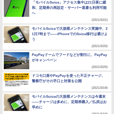
「モバイルSuica」アクセス集中は21日夜に緩
和、定期券の再設定・サーバー退避も利用可能
へ
(2021/3/22)
モバイルSuicaで大規模メンテナンス実施中、2
1日7時まで――iPhoneでのSuica移行は避けよ
う
(2021/3/20)
PayPayドームでフードなどが割引に、PayPay
がキャンペーン
(2021/3/20)
ドコモ口座やPayPayを使った不正チャージ、
警察庁がその手口と対策を公開
(2021/3/19)
モバイルSuicaの大規模メンテナンスは今週末
――チャージは多めに、定期券購入／払戻はお
早めに