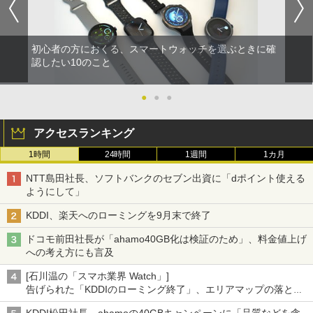
初心者の方におくる、スマートウォッチを選ぶときに確
認したい10のこと
●
●
●
アクセスランキング
1時間
24時間
1週間
1カ月
NTT島田社長、ソフトバンクのセブン出資に「dポイント使える
ようにして」
KDDI、楽天へのローミングを9月末で終了
ドコモ前田社長が「ahamo40GB化は検証のため」、料金値上げ
への考え方にも言及
[石川温の「スマホ業界 Watch」]
告げられた「KDDIのローミング終了」、エリアマップの落とし
穴と楽天モバイルの課題