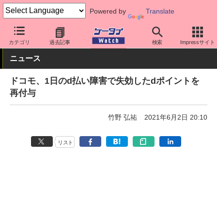
Powered by
Translate
ケータイ Watch
キャリア
ドコモ
アプリ・サービス
カテゴリ
過去記事
検索
Impressサイト
ニュース
ドコモ、1日のd払い障害で失効したdポイントを
再付与
竹野 弘祐
2021年6月2日 20:10
リスト