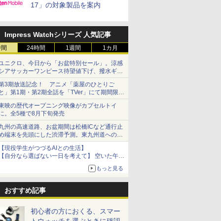
17」の対象製品を案内
Impress Watchシリーズ 人気記事
時間
24時間
1週間
1カ月
ユニクロ、今日から「お盆特別セール」。涼感
シアサッカーワンピース待望値下げ、撥水ギア
ショーツは1990円に
第3期放送記念！ アニメ「薬屋のひとりご
と」第1期・第2期全話を「TVer」にて期間限定
で順次無料配信開始
東映の歴代オープニング映像がカプセルトイ
に。全5種で8月下旬発売
九州の高速道路、お盆期間は松橋ICなど通行止
め端末を先頭にした渋滞予測。東九州道への迂
回は料金調整を実施
【現役学生がつづるAIとの生活】
【自分なら選ばない一日を考えて】 空いた午後
をチャッピーに捧げたら、思わぬ絶景に出会っ
もっと見る
た話
おすすめ記事
初心者の方におくる、スマー