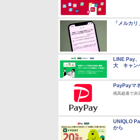
「メルカリ
LINE P
大 キャン
PayPay
残高超過で決
UNIQLO
から