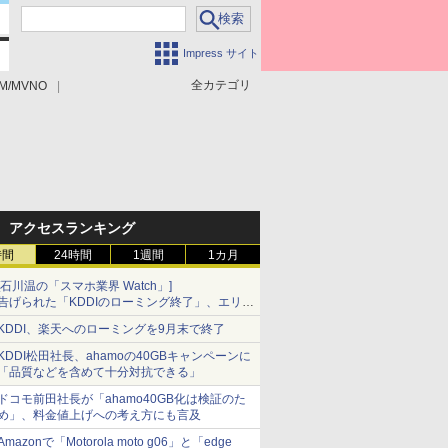
Impress サイト
全カテゴリ
M/MVNO
アクセスランキング
時間
24時間
1週間
1カ月
[石川温の「スマホ業界 Watch」]
告げられた「KDDIのローミング終了」、エリア
マップの落とし穴と楽天モバイルの課題
KDDI、楽天へのローミングを9月末で終了
KDDI松田社長、ahamoの40GBキャンペーンに
「品質などを含めて十分対抗できる」
ドコモ前田社長が「ahamo40GB化は検証のた
め」、料金値上げへの考え方にも言及
Amazonで「Motorola moto g06」と「edge