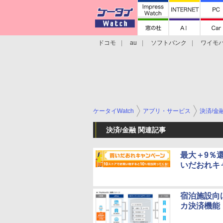
ドコモ
au
ソフトバンク
ワイモ
格安スマホ/SIMフリースマホ
周辺機器/
ケータイWatch
アプリ・サービス
決済/金
決済/金融 関連記事
最大＋9％還
いだおれキ
宿泊施設向
カ決済機能