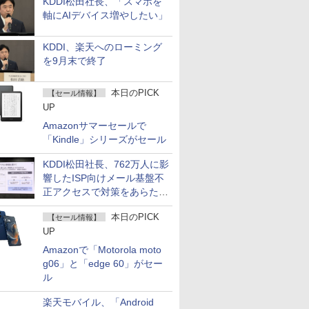
KDDI松田社長、「スマホを
軸にAIデバイス増やしたい」
KDDI、楽天へのローミング
を9月末で終了
本日のPICK
【セール情報】
UP
Amazonサマーセールで
「Kindle」シリーズがセール
KDDI松田社長、762万人に影
響したISP向けメール基盤不
正アクセスで対策をあらため
て説明
本日のPICK
【セール情報】
UP
Amazonで「Motorola moto
g06」と「edge 60」がセー
ル
楽天モバイル、「Android