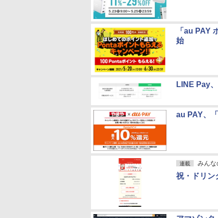
「au PA
始
LINE P
au PAY
みんな
連載
祝・ドリンク