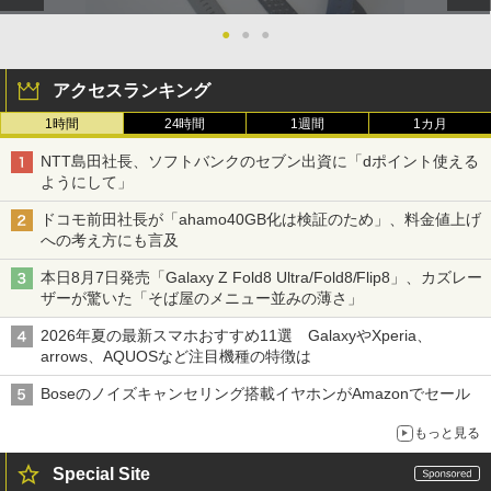
●
●
●
アクセスランキング
1時間
24時間
1週間
1カ月
NTT島田社長、ソフトバンクのセブン出資に「dポイント使える
ようにして」
ドコモ前田社長が「ahamo40GB化は検証のため」、料金値上げ
への考え方にも言及
本日8月7日発売「Galaxy Z Fold8 Ultra/Fold8/Flip8」、カズレー
ザーが驚いた「そば屋のメニュー並みの薄さ」
2026年夏の最新スマホおすすめ11選 GalaxyやXperia、
arrows、AQUOSなど注目機種の特徴は
Boseのノイズキャンセリング搭載イヤホンがAmazonでセール
もっと見る
Special Site