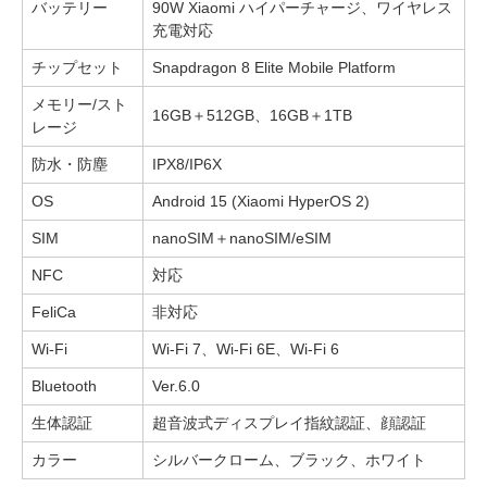
バッテリー
90W Xiaomi ハイパーチャージ、ワイヤレス
充電対応
チップセット
Snapdragon 8 Elite Mobile Platform
メモリー/スト
16GB＋512GB、16GB＋1TB
レージ
防水・防塵
IPX8/IP6X
OS
Android 15 (Xiaomi HyperOS 2)
SIM
nanoSIM＋nanoSIM/eSIM
NFC
対応
FeliCa
非対応
Wi-Fi
Wi-Fi 7、Wi-Fi 6E、Wi-Fi 6
Bluetooth
Ver.6.0
生体認証
超音波式ディスプレイ指紋認証、顔認証
カラー
シルバークローム、ブラック、ホワイト