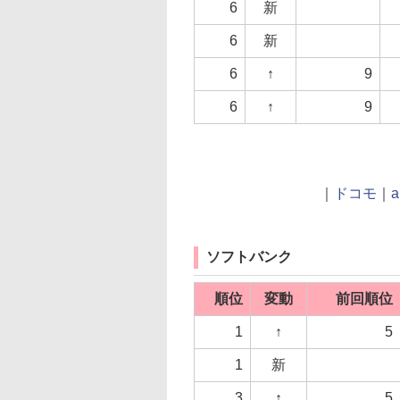
6
新
6
新
6
↑
9
6
↑
9
｜
ドコモ
｜
a
ソフトバンク
順位
変動
前回順位
1
↑
5
1
新
3
↑
5