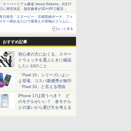
「スーパーリアル麻雀 Venus Returns」8月27
日に発売決定。脱衣麻雀が3D×VRで復活
発売から2週間は20%オフになるセールが実施
本日発売「スヌーピー」圧縮収納ポーチ。ファ
スナー閉めるだけで着替えや荷物がスリムにま
とまる
もっと見る
おすすめ記事
初心者の方におくる、スマー
トウォッチを選ぶときに確認
したい10のこと
「Pixel 10」シリーズいよい
よ登場、コスパ最優秀が無印
「Pixel 10」と言える理由
iPhone 17は買うべき？ ど
のモデルがいい？ 各モデル
との違いから選び方を考える