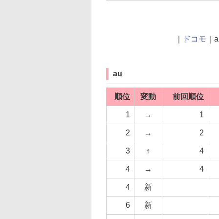
｜
ドコモ
｜a
au
順位
変動
前回順位
1
→
1
2
→
2
3
↑
4
4
→
4
4
新
6
新