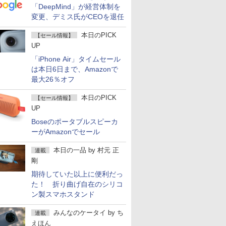
「DeepMind」が経営体制を
変更、デミス氏がCEOを退任
本日のPICK
【セール情報】
UP
「iPhone Air」タイムセール
は本日6日まで、Amazonで
最大26％オフ
本日のPICK
【セール情報】
UP
Boseのポータブルスピーカ
ーがAmazonでセール
本日の一品
by
村元 正
連載
剛
期待していた以上に便利だっ
た！ 折り曲げ自在のシリコ
ン製スマホスタンド
みんなのケータイ
by
ち
連載
えほん