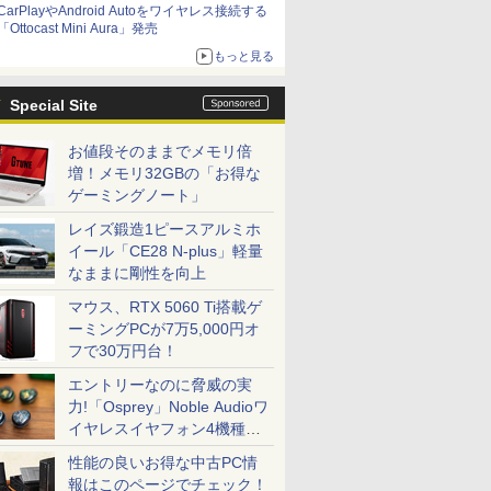
CarPlayやAndroid Autoをワイヤレス接続する
「Ottocast Mini Aura」発売
もっと見る
Special Site
お値段そのままでメモリ倍
増！メモリ32GBの「お得な
ゲーミングノート」
レイズ鍛造1ピースアルミホ
イール「CE28 N-plus」軽量
なままに剛性を向上
マウス、RTX 5060 Ti搭載ゲ
ーミングPCが7万5,000円オ
フで30万円台！
エントリーなのに脅威の実
力!「Osprey」Noble Audioワ
イヤレスイヤフォン4機種を
一気に聴く
性能の良いお得な中古PC情
報はこのページでチェック！