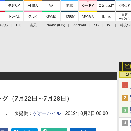
バイル
UQ
楽天
iPhone (iOS)
Android
5G
IoT
格安SI
アクセサリー
業界動向
法人向け
最新技術/その他
1
（7月22日～7月28日）
データ提供：
ゲオモバイル
2019年8月2日 06:00