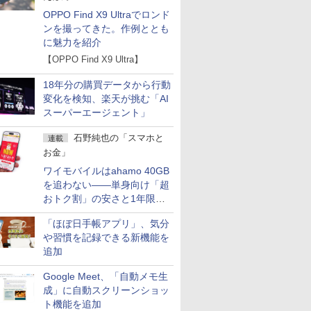
OPPO Find X9 Ultraでロンド
ンを撮ってきた。作例ととも
に魅力を紹介
【OPPO Find X9 Ultra】
18年分の購買データから行動
変化を検知、楽天が挑む「AI
スーパーエージェント」
石野純也の「スマホと
連載
お金」
ワイモバイルはahamo 40GB
を追わない――単身向け「超
おトク割」の安さと1年限定
の注意点
「ほぼ日手帳アプリ」、気分
や習慣を記録できる新機能を
追加
Google Meet、「自動メモ生
成」に自動スクリーンショッ
ト機能を追加