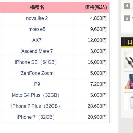
機種名
価格(税込)
nova lite 2
4,800円
moto e5
9,600円
AX7
12,000円
Ascend Mate 7
3,000円
iPhone SE（64GB）
16,000円
ZenFone Zoom
5,000円
P9
7,200円
Moto G4 Plus（32GB）
3,000円
iPhone 7 Plus（32GB）
28,600円
iPhone 7（32GB）
20,900円