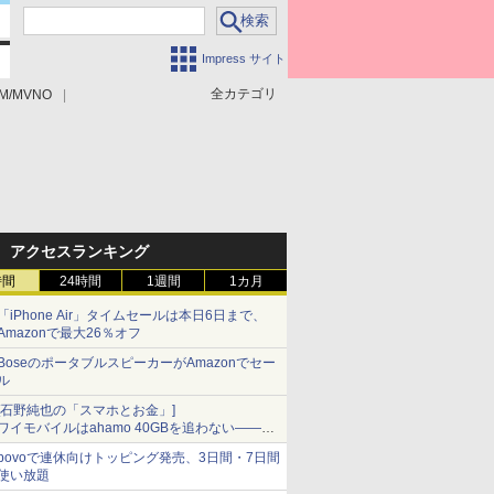
Impress サイト
全カテゴリ
M/MVNO
アクセスランキング
時間
24時間
1週間
1カ月
「iPhone Air」タイムセールは本日6日まで、
Amazonで最大26％オフ
BoseのポータブルスピーカーがAmazonでセー
ル
[石野純也の「スマホとお金」]
ワイモバイルはahamo 40GBを追わない――単
身向け「超おトク割」の安さと1年限定の注意
povoで連休向けトッピング発売、3日間・7日間
点
使い放題