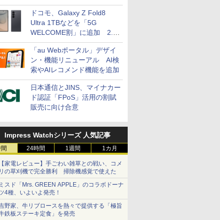
ドコモ、Galaxy Z Fold8
Ultra 1TBなどを「5G
WELCOME割」に追加 2.2
万円引き
「au Webポータル」デザイ
ン・機能リニューアル AI検
索やAIレコメンド機能を追加
日本通信とJINS、マイナカー
ド認証「FPoS」活用の割賦
販売に向け合意
Impress Watchシリーズ 人気記事
時間
24時間
1週間
1カ月
【家電レビュー】手ごわい雑草との戦い、コメ
リの草刈機で完全勝利 掃除機感覚で使えた
ミスド「Mrs. GREEN APPLE」のコラボドーナ
ツ4種、いよいよ発売！
吉野家、牛リブロースを熱々で提供する「極旨
牛鉄板ステーキ定食」を発売