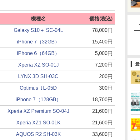
機種名
価格(税込)
Galaxy S10＋ SC-04L
78,000円
iPhone 7（32GB）
15,400円
iPhone 6（64GB）
5,000円
最
Xperia XZ SO-01J
7,200円
LYNX 3D SH-03C
200円
Optimus it L-05D
300円
iPhone 7（128GB）
18,700円
Xperia XZ Premium SO-04J
21,600円
Xperia XZ1 SO-01K
21,600円
AQUOS R2 SH-03K
33,600円