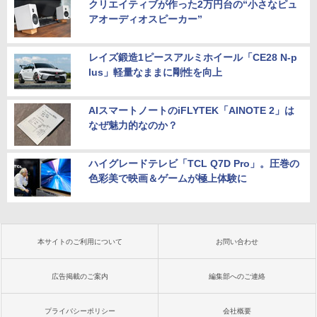
クリエイティブが作った2万円台の“小さなピュ
アオーディオスピーカー”
レイズ鍛造1ピースアルミホイール「CE28 N-p
lus」軽量なままに剛性を向上
AIスマートノートのiFLYTEK「AINOTE 2」は
なぜ魅力的なのか？
ハイグレードテレビ「TCL Q7D Pro」。圧巻の
色彩美で映画＆ゲームが極上体験に
本サイトのご利用について
お問い合わせ
広告掲載のご案内
編集部へのご連絡
プライバシーポリシー
会社概要