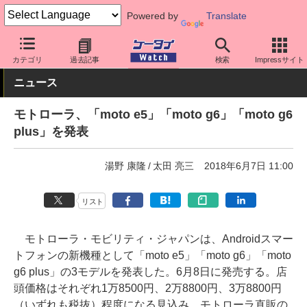
Powered by
Translate
ケータイ Watch
OS
Android
モトローラ
カテゴリ
過去記事
検索
Impressサイト
ニュース
モトローラ、「moto e5」「moto g6」「moto g6
plus」を発表
湯野 康隆
太田 亮三
2018年6月7日 11:00
リスト
モトローラ・モビリティ・ジャパンは、Androidスマー
トフォンの新機種として「moto e5」「moto g6」「moto
g6 plus」の3モデルを発表した。6月8日に発売する。店
頭価格はそれぞれ1万8500円、2万8800円、3万8800円
（いずれも税抜）程度になる見込み。モトローラ直販の