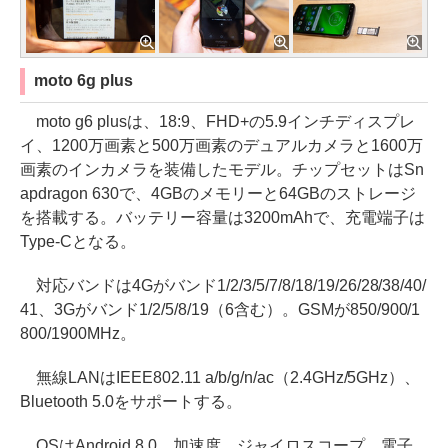
moto 6g plus
moto g6 plusは、18:9、FHD+の5.9インチディスプレ
イ、1200万画素と500万画素のデュアルカメラと1600万
画素のインカメラを装備したモデル。チップセットはSn
apdragon 630で、4GBのメモリーと64GBのストレージ
を搭載する。バッテリー容量は3200mAhで、充電端子は
Type-Cとなる。
対応バンドは4Gがバンド1/2/3/5/7/8/18/19/26/28/38/40/
41、3Gがバンド1/2/5/8/19（6含む）。GSMが850/900/1
800/1900MHz。
無線LANはIEEE802.11 a/b/g/n/ac（2.4GHz/5GHz）、
Bluetooth 5.0をサポートする。
OSはAndroid 8.0。加速度、ジャイロスコープ、電子