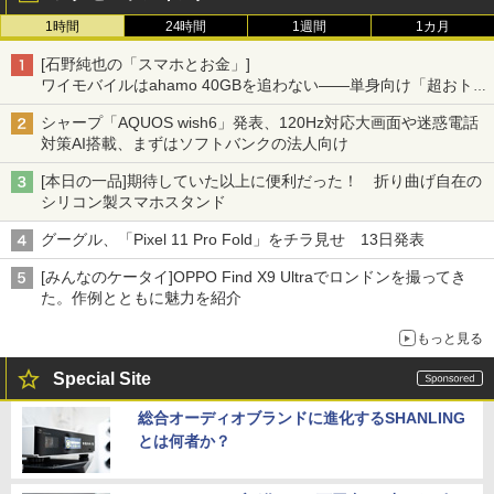
1時間
24時間
1週間
1カ月
[石野純也の「スマホとお金」]
ワイモバイルはahamo 40GBを追わない――単身向け「超おトク
割」の安さと1年限定の注意点
シャープ「AQUOS wish6」発表、120Hz対応大画面や迷惑電話
対策AI搭載、まずはソフトバンクの法人向け
[本日の一品]期待していた以上に便利だった！ 折り曲げ自在の
シリコン製スマホスタンド
グーグル、「Pixel 11 Pro Fold」をチラ見せ 13日発表
[みんなのケータイ]OPPO Find X9 Ultraでロンドンを撮ってき
た。作例とともに魅力を紹介
もっと見る
Special Site
総合オーディオブランドに進化するSHANLING
とは何者か？