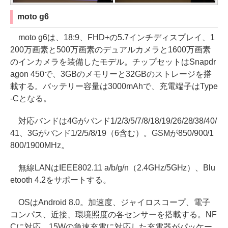
moto g6
moto g6は、18:9、FHD+の5.7インチディスプレイ、1
200万画素と500万画素のデュアルカメラと1600万画素
のインカメラを装備したモデル。チップセットはSnapdr
agon 450で、3GBのメモリーと32GBのストレージを搭
載する。バッテリー容量は3000mAhで、充電端子はType
-Cとなる。
対応バンドは4Gがバンド1/2/3/5/7/8/18/19/26/28/38/40/
41、3Gがバンド1/2/5/8/19（6含む）。GSMが850/900/1
800/1900MHz。
無線LANはIEEE802.11 a/b/g/n（2.4GHz/5GHz）、Blu
etooth 4.2をサポートする。
OSはAndroid 8.0。加速度、ジャイロスコープ、電子
コンパス、近接、環境照度の各センサーを搭載する。NF
Cに対応。15Wの急速充電に対応した充電器がパッケー