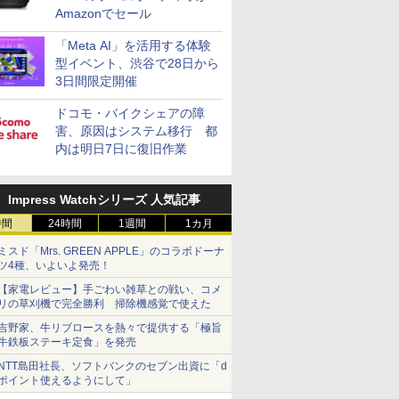
Amazonでセール
「Meta AI」を活用する体験
型イベント、渋谷で28日から
3日間限定開催
ドコモ・バイクシェアの障
害、原因はシステム移行 都
内は明日7日に復旧作業
Impress Watchシリーズ 人気記事
時間
24時間
1週間
1カ月
ミスド「Mrs. GREEN APPLE」のコラボドーナ
ツ4種、いよいよ発売！
【家電レビュー】手ごわい雑草との戦い、コメ
リの草刈機で完全勝利 掃除機感覚で使えた
吉野家、牛リブロースを熱々で提供する「極旨
牛鉄板ステーキ定食」を発売
NTT島田社長、ソフトバンクのセブン出資に「d
ポイント使えるようにして」