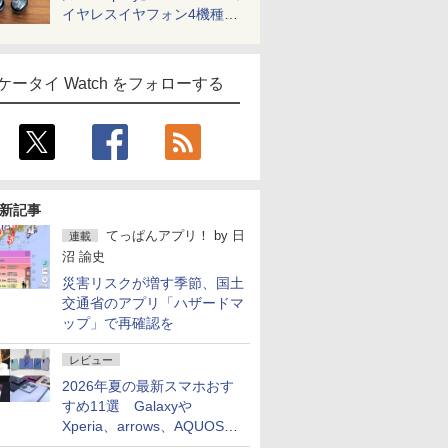
イヤレスイヤフォン4機種を
一気に聴く
ケータイ Watch をフォローする
新記事
てっぱんアプリ！
by
日
連載
沼 諭史
災害リスクが増す季節、国土
交通省のアプリ「ハザードマ
ップ」で再確認を
レビュー
2026年夏の最新スマホおす
すめ11選 Galaxyや
Xperia、arrows、AQUOSな
ど注目機種の特徴は