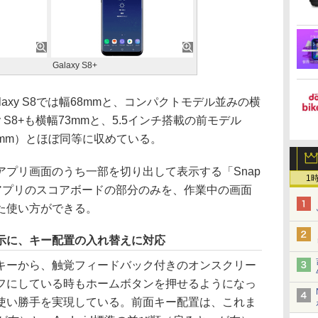
Galaxy S8+
xy S8では幅68mmと、コンパクトモデル並みの横
y S8+も横幅73mmと、5.5インチ搭載の前モデル
72.6mm）とほぼ同等に収めている。
プリ画面のうち一部を切り出して表示する「Snap
1
継アプリのスコアボードの部分のみを、作業中の画面
た使い方ができる。
示に、キー配置の入れ替えに対応
ーから、触覚フィードバック付きのオンスクリー
フにしている時もホームボタンを押せるようになっ
使い勝手を実現している。前面キー配置は、これま