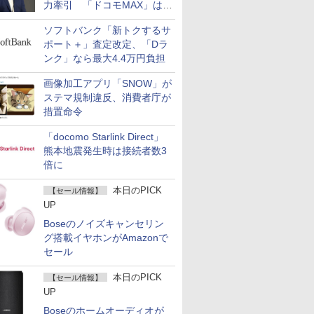
力牽引 「ドコモMAX」は
400万契約突破
ソフトバンク「新トクするサ
ポート＋」査定改定、「Dラ
ンク」なら最大4.4万円負担
画像加工アプリ「SNOW」が
ステマ規制違反、消費者庁が
措置命令
「docomo Starlink Direct」
熊本地震発生時は接続者数3
倍に
本日のPICK
【セール情報】
UP
Boseのノイズキャンセリン
グ搭載イヤホンがAmazonで
セール
本日のPICK
【セール情報】
UP
Boseのホームオーディオが