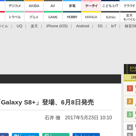
バイル
UQ
楽天
iPhone (iOS)
Android
5G
IoT
格安SI
アクセサリー
業界動向
法人向け
最新技術/その他
1
「Galaxy S8+」登場、6月8日発売
石井 徹
2017年5月23日 10:10