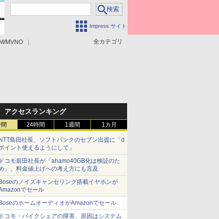
Impress サイト
全カテゴリ
M/MVNO
アクセスランキング
時間
24時間
1週間
1カ月
NTT島田社長、ソフトバンクのセブン出資に「d
ポイント使えるようにして」
ドコモ前田社長が「ahamo40GB化は検証のた
め」、料金値上げへの考え方にも言及
Boseのノイズキャンセリング搭載イヤホンが
Amazonでセール
BoseのホームオーディオがAmazonでセール
ドコモ・バイクシェアの障害、原因はシステム