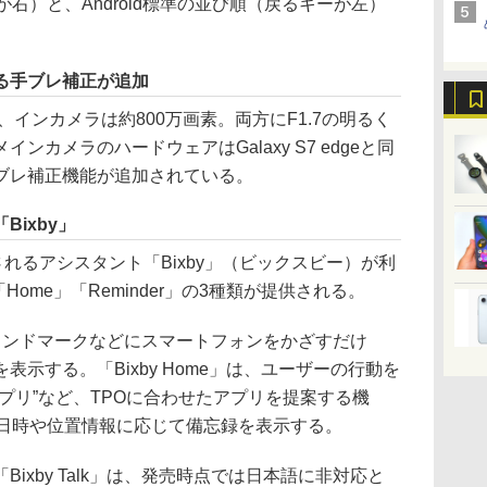
ーが右）と、Android標準の並び順（戻るキーが左）
。
る手ブレ補正が追加
インカメラは約800万画素。両方にF1.7の明るく
カメラのハードウェアはGalaxy S7 edgeと同
ブレ補正機能が追加されている。
ixby」
搭載されるアシスタント「Bixby」（ビックスビー）が利
「Home」「Reminder」の3種類が提供される。
商品やランドマークなどにスマートフォンをかざすだけ
示する。「Bixby Home」は、ユーザーの行動を
プリ”など、TPOに合わせたアプリを提案する機
」では、日時や位置情報に応じて備忘録を表示する。
xby Talk」は、発売時点では日本語に非対応と