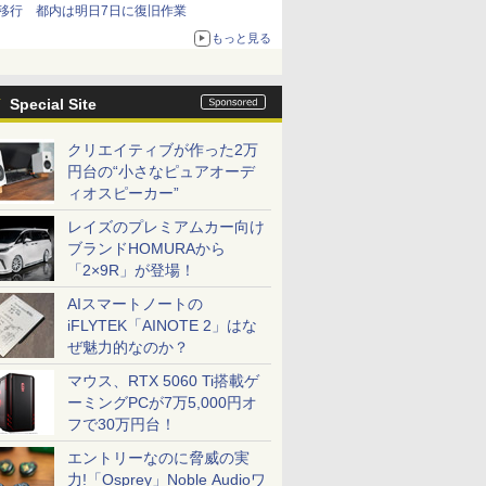
移行 都内は明日7日に復旧作業
もっと見る
Special Site
クリエイティブが作った2万
円台の“小さなピュアオーデ
ィオスピーカー”
レイズのプレミアムカー向け
ブランドHOMURAから
「2×9R」が登場！
AIスマートノートの
iFLYTEK「AINOTE 2」はな
ぜ魅力的なのか？
マウス、RTX 5060 Ti搭載ゲ
ーミングPCが7万5,000円オ
フで30万円台！
エントリーなのに脅威の実
力!「Osprey」Noble Audioワ