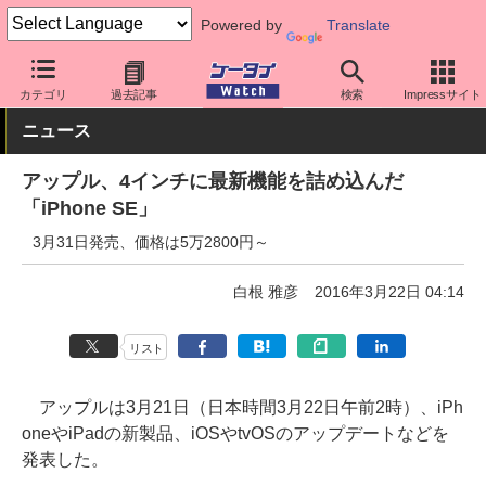
Powered by
Translate
ケータイ Watch
OS
iPhone (iOS)
iPhone本体
カテゴリ
過去記事
検索
Impressサイト
ニュース
アップル、4インチに最新機能を詰め込んだ
「iPhone SE」
3月31日発売、価格は5万2800円～
白根 雅彦
2016年3月22日 04:14
リスト
アップルは3月21日（日本時間3月22日午前2時）、iPh
oneやiPadの新製品、iOSやtvOSのアップデートなどを
発表した。