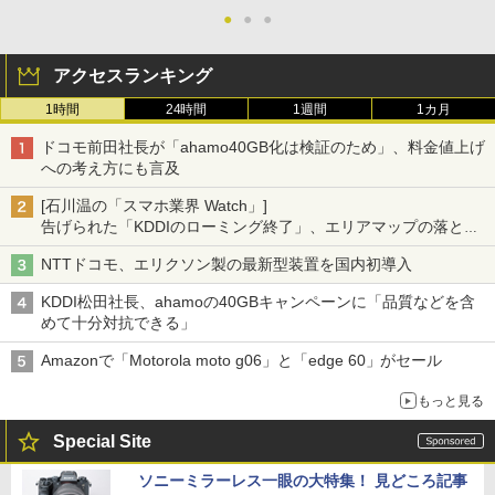
●
●
●
アクセスランキング
1時間
24時間
1週間
1カ月
ドコモ前田社長が「ahamo40GB化は検証のため」、料金値上げ
への考え方にも言及
[石川温の「スマホ業界 Watch」]
告げられた「KDDIのローミング終了」、エリアマップの落とし
穴と楽天モバイルの課題
NTTドコモ、エリクソン製の最新型装置を国内初導入
KDDI松田社長、ahamoの40GBキャンペーンに「品質などを含
めて十分対抗できる」
Amazonで「Motorola moto g06」と「edge 60」がセール
もっと見る
Special Site
ソニーミラーレス一眼の大特集！ 見どころ記事