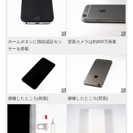
ホームボタンに指紋認証セン
背面カメラは約800万画素
サーを搭載
俯瞰したところ(前面)
俯瞰したところ(背面)