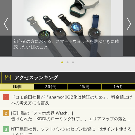
初心者の方におくる、スマートウォッチを選ぶときに確
認したい10のこと
●
●
●
アクセスランキング
1時間
24時間
1週間
1カ月
ドコモ前田社長が「ahamo40GB化は検証のため」、料金値上げ
への考え方にも言及
[石川温の「スマホ業界 Watch」]
告げられた「KDDIのローミング終了」、エリアマップの落とし
穴と楽天モバイルの課題
NTT島田社長、ソフトバンクのセブン出資に「dポイント使える
ようにして」