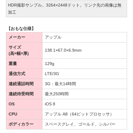
HDR撮影サンプル。3264×2448ドット。リンク先の画像は無
加工
【おもな仕様】
メーカー
アップル
サイズ
138.1×67.0×6.9mm
(高×幅×厚)
重量
129g
通信方式
LTE/3G
連続通話時間
3G：最大14時間
連続待受時間
最大250時間
OS
iOS 8
CPU
アップル A8（64ビットプロセッサ）
ボディカラー
スペースグレイ、ゴールド、シルバー