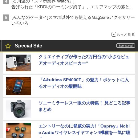
[石川温の「スマホ業界 Watch」]
告げられた「KDDIのローミング終了」、エリアマップの落とし
穴と楽天モバイルの課題
[みんなのケータイ]スマホ以外でも使えるMagSafeアクセサリー
いろいろ
もっと見る
Special Site
クリエイティブが作った2万円台の“小さなピュ
アオーディオスピーカー”
「A&ultima SP4000T」の魅力！ポケットに入
るオーディオの醍醐味
ソニーミラーレス一眼の大特集！ 見どころ記事
まとめ
エントリーなのに脅威の実力!「Osprey」Nobl
e Audioワイヤレスイヤフォン4機種を一気に聴