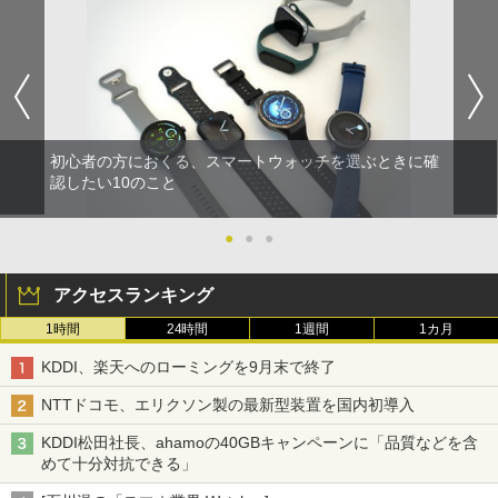
初心者の方におくる、スマートウォッチを選ぶときに確
認したい10のこと
●
●
●
アクセスランキング
1時間
24時間
1週間
1カ月
KDDI、楽天へのローミングを9月末で終了
NTTドコモ、エリクソン製の最新型装置を国内初導入
KDDI松田社長、ahamoの40GBキャンペーンに「品質などを含
めて十分対抗できる」