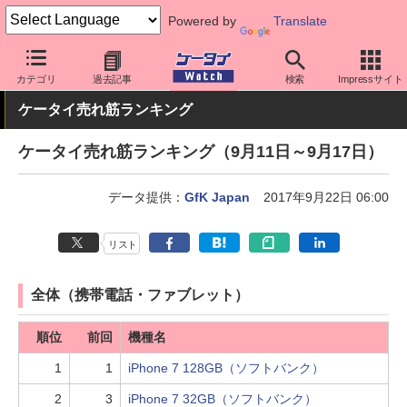
Powered by
Translate
ケータイ Watch
業界動向
調査
カテゴリ
過去記事
検索
Impressサイト
ケータイ売れ筋ランキング
ケータイ売れ筋ランキング（9月11日～9月17日）
データ提供：
GfK Japan
2017年9月22日 06:00
リスト
全体（携帯電話・ファブレット）
順位
前回
機種名
1
1
iPhone 7 128GB（ソフトバンク）
2
3
iPhone 7 32GB（ソフトバンク）