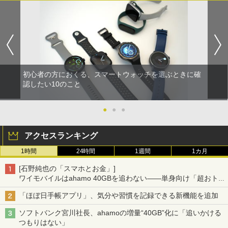
初心者の方におくる、スマートウォッチを選ぶときに確
認したい10のこと
●
●
●
アクセスランキング
1時間
24時間
1週間
1カ月
[石野純也の「スマホとお金」]
ワイモバイルはahamo 40GBを追わない――単身向け「超おトク
割」の安さと1年限定の注意点
「ほぼ日手帳アプリ」、気分や習慣を記録できる新機能を追加
ソフトバンク宮川社長、ahamoの増量“40GB”化に「追いかける
つもりはない」