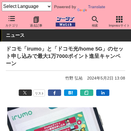
Powered by
Translate
ケータイ Watch
キャリア
ドコモ
料金プラン・割引
カテゴリ
過去記事
検索
Impressサイト
ニュース
ドコモ「irumo」と「ドコモ光/home 5G」のセッ
ト申し込みで最大1万7000ポイント進呈キャンペ
ーン
竹野 弘祐
2024年5月2日 13:08
リスト