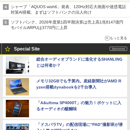
シャープ「AQUOS wish6」発表、120Hz対応大画面や迷惑電話
対策AI搭載、まずはソフトバンクの法人向け
ソフトバンク、2026年度第1四半期決算は売上高1兆8147億円
モバイルARPUは3770円に上昇
もっと見る
Special Site
総合オーディオブランドに進化するSHANLING
とは何者か？
メモリ32GBでも予算内。産経新聞社がAMD R
yzen搭載dynabookを2千台導入
「A&ultima SP4000T」の魅力！ポケットに入
るオーディオの醍醐味
「ドスパラTV」の配信現場に“PAD”撮影班が潜