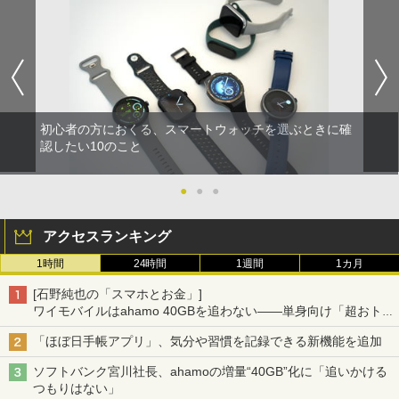
初心者の方におくる、スマートウォッチを選ぶときに確
認したい10のこと
●
●
●
アクセスランキング
1時間
24時間
1週間
1カ月
[石野純也の「スマホとお金」]
ワイモバイルはahamo 40GBを追わない――単身向け「超おトク
割」の安さと1年限定の注意点
「ほぼ日手帳アプリ」、気分や習慣を記録できる新機能を追加
ソフトバンク宮川社長、ahamoの増量“40GB”化に「追いかける
つもりはない」