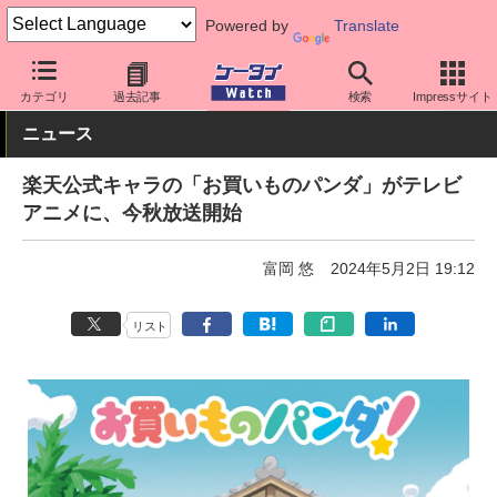
Powered by
Translate
ケータイ Watch
アプリ・サービス
動画・音楽・ゲーム
カテゴリ
過去記事
検索
Impressサイト
ニュース
楽天公式キャラの「お買いものパンダ」がテレビ
アニメに、今秋放送開始
富岡 悠
2024年5月2日 19:12
リスト