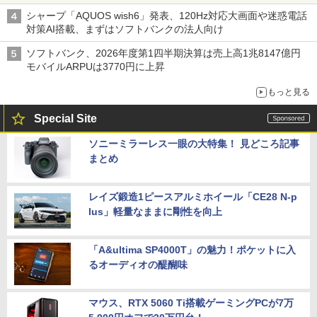
シャープ「AQUOS wish6」発表、120Hz対応大画面や迷惑電話
対策AI搭載、まずはソフトバンクの法人向け
ソフトバンク、2026年度第1四半期決算は売上高1兆8147億円
モバイルARPUは3770円に上昇
もっと見る
Special Site
ソニーミラーレス一眼の大特集！ 見どころ記事
まとめ
レイズ鍛造1ピースアルミホイール「CE28 N-p
lus」軽量なままに剛性を向上
「A&ultima SP4000T」の魅力！ポケットに入
るオーディオの醍醐味
マウス、RTX 5060 Ti搭載ゲーミングPCが7万