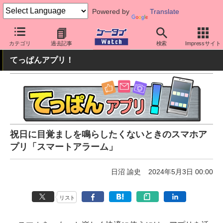
Powered by
Translate
ケータイ Watch
アプリ・サービス
その他
カテゴリ
過去記事
検索
Impressサイト
てっぱんアプリ！
祝日に目覚ましを鳴らしたくないときのスマホア
プリ「スマートアラーム」
日沼 諭史
2024年5月3日 00:00
リスト