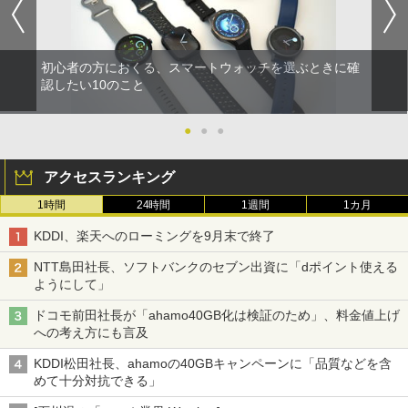
初心者の方におくる、スマートウォッチを選ぶときに確
認したい10のこと
●
●
●
アクセスランキング
1時間
24時間
1週間
1カ月
KDDI、楽天へのローミングを9月末で終了
NTT島田社長、ソフトバンクのセブン出資に「dポイント使える
ようにして」
ドコモ前田社長が「ahamo40GB化は検証のため」、料金値上げ
への考え方にも言及
KDDI松田社長、ahamoの40GBキャンペーンに「品質などを含
めて十分対抗できる」