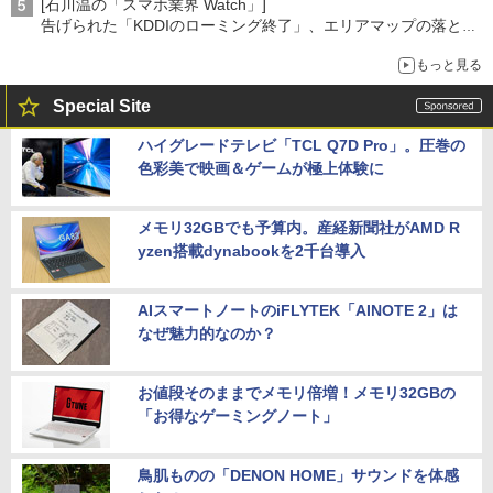
[石川温の「スマホ業界 Watch」]
告げられた「KDDIのローミング終了」、エリアマップの落とし
穴と楽天モバイルの課題
もっと見る
Special Site
ハイグレードテレビ「TCL Q7D Pro」。圧巻の
色彩美で映画＆ゲームが極上体験に
メモリ32GBでも予算内。産経新聞社がAMD R
yzen搭載dynabookを2千台導入
AIスマートノートのiFLYTEK「AINOTE 2」は
なぜ魅力的なのか？
お値段そのままでメモリ倍増！メモリ32GBの
「お得なゲーミングノート」
鳥肌ものの「DENON HOME」サウンドを体感