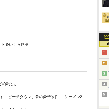
1
ルトをめぐる物語
た富豪たち～
 ～ビーチタウン、夢の豪華物件～: シーズン3