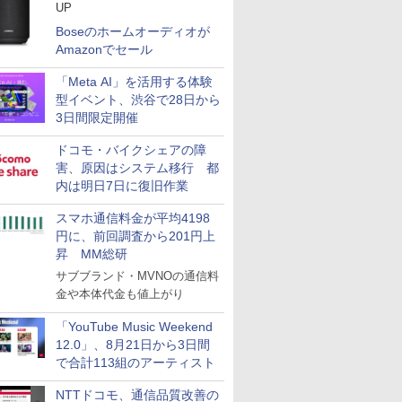
UP
Boseのホームオーディオが
Amazonでセール
「Meta AI」を活用する体験
型イベント、渋谷で28日から
3日間限定開催
ドコモ・バイクシェアの障
害、原因はシステム移行 都
内は明日7日に復旧作業
スマホ通信料金が平均4198
円に、前回調査から201円上
昇 MM総研
サブブランド・MVNOの通信料
金や本体代金も値上がり
「YouTube Music Weekend
12.0」、8月21日から3日間
で合計113組のアーティスト
NTTドコモ、通信品質改善の