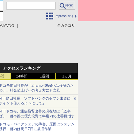
Impress サイト
全カテゴリ
M/MVNO
アクセスランキング
時間
24時間
1週間
1カ月
ドコモ前田社長が「ahamo40GB化は検証のた
め」、料金値上げへの考え方にも言及
NTT島田社長、ソフトバンクのセブン出資に「d
ポイント使えるようにして」
NTTドコモ、通信品質改善の現在地は「道半
ば」 都市部に優先投資で年度内の改善目指す
ドコモ・バイクシェアの障害、原因はシステム
移行 都内は明日7日に復旧作業