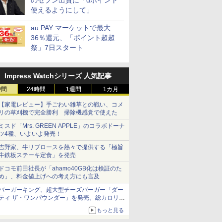
のセブン出資に「dポイント
使えるようにして」
au PAY マーケットで最大
36％還元、「ポイント超超
祭」7日スタート
Impress Watchシリーズ 人気記事
時間
24時間
1週間
1カ月
【家電レビュー】手ごわい雑草との戦い、コメ
リの草刈機で完全勝利 掃除機感覚で使えた
ミスド「Mrs. GREEN APPLE」のコラボドーナ
ツ4種、いよいよ発売！
吉野家、牛リブロースを熱々で提供する「極旨
牛鉄板ステーキ定食」を発売
ドコモ前田社長が「ahamo40GB化は検証のた
め」、料金値上げへの考え方にも言及
バーガーキング、超大型チーズバーガー「ダー
ティ ザ・ワンパウンダー」を発売。総カロリー
約1656kcal、総重量約527g！
もっと見る