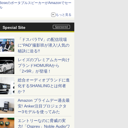
BoseのポータブルスピーカーがAmazonでセー
ル
もっと見る
Special Site
「ドスパラTV」の配信現場
に“PAD”撮影班が潜入!人気の
秘訣に迫る!!
レイズのプレミアムカー向け
ブランドHOMURAから
「2×9R」が登場！
総合オーディオブランドに進
化するSHANLINGとは何者
か？
Amazon プライムデー過去最
安! Anker注目プロジェクタ
ー3モデルを使ってみた
エントリーなのに脅威の実
力!「Osprey」Noble Audioワ