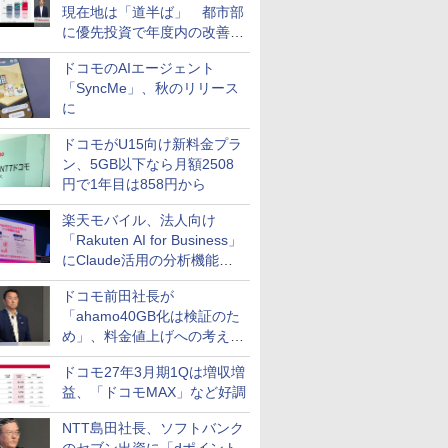
現在地は「道半ば」 都市部
に優先投資で年度内の改善目
指す
ドコモのAIエージェント
「SyncMe」、秋のリリース
に
ドコモがU15向け新料金プラ
ン、5GB以下なら月額2508
円で1年目は858円から
楽天モバイル、法人向け
「Rakuten AI for Business」
にClaude活用の分析機能な
どを追加
ドコモ前田社長が
「ahamo40GB化は検証のた
め」、料金値上げへの考え方
にも言及
ドコモ27年3月期1Qは増収増
益、「ドコモMAX」など好調
NTT島田社長、ソフトバンク