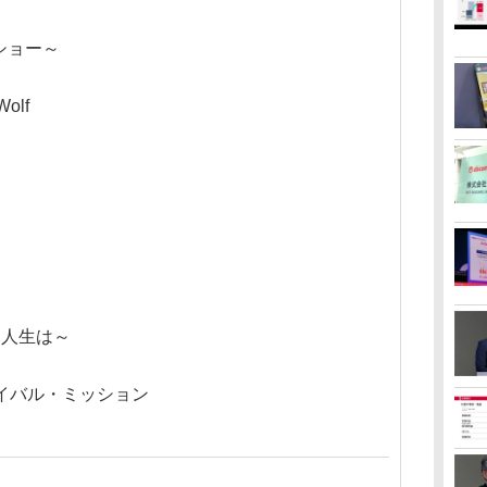
ーショー～
Wolf
よ人生は～
バイバル・ミッション