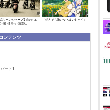
京リベンジャーズ2 血のハロ
「好きでも嫌いなあまのじゃく」
ン編 -運命-」/講談社
新着コンテンツ
 パート1