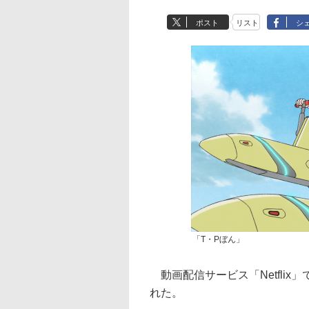
ポスト
リスト
シ
「T・Pぼん」
動画配信サービス「Netfli
れた。