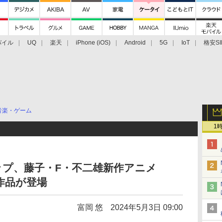
バイル
UQ
楽天
iPhone (iOS)
Android
5G
IoT
格安SI
アクセサリー
業界動向
法人向け
最新技術/その他
音楽・ゲーム
1
ンアップ、藤子・F・不二雄新作アニメ
作品が登場
富岡 悠
2024年5月3日 09:00