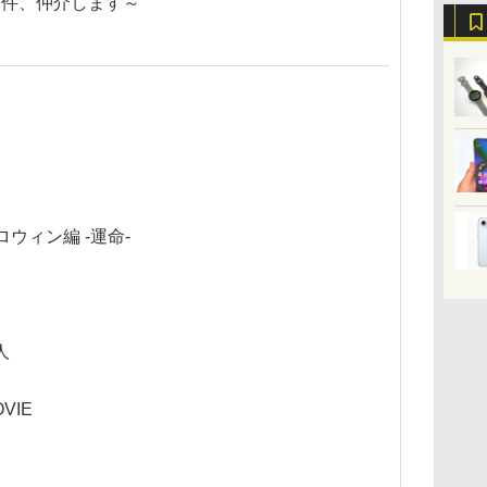
物件、仲介します～
ウィン編 -運命-
人
VIE