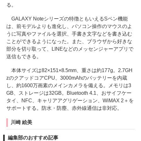
る。
GALAXY Noteシリーズの特徴ともいえるSペン機能
は、前モデルよりも進化し、パソコン操作のマウスのよ
うに写真やファイルを選択、手書き文字などを書き込む
ことができるようになった。また、ブラウザから好きな
部分を切り取って、LINEなどのメッセンジャーアプリで
送信もできる。
本体サイズは82×151×8.5mm、重さは約177g。2.7GH
zのクアッドコアCPU、3000mAhのバッテリーを内蔵
し、約1600万画素のメインカメラを備える。メモリは3
GB、ストレージは32GB。Bluetooth 4.1、おサイフケー
タイ、NFC、キャリアアグリゲーション、WiMAX 2＋を
サポートする。防水・防塵、赤外線通信は非対応。
川崎 絵美
編集部のおすすめ記事