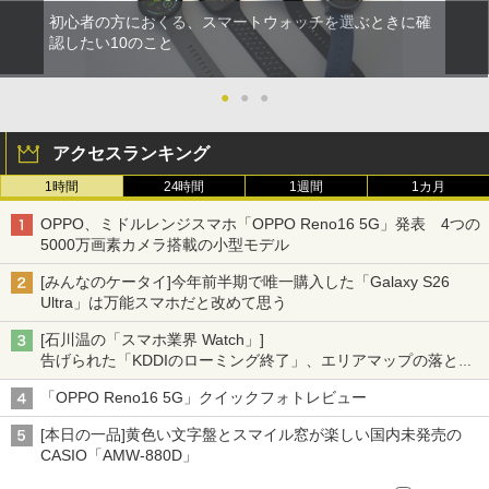
初心者の方におくる、スマートウォッチを選ぶときに確
認したい10のこと
●
●
●
アクセスランキング
1時間
24時間
1週間
1カ月
OPPO、ミドルレンジスマホ「OPPO Reno16 5G」発表 4つの
5000万画素カメラ搭載の小型モデル
[みんなのケータイ]今年前半期で唯一購入した「Galaxy S26
Ultra」は万能スマホだと改めて思う
[石川温の「スマホ業界 Watch」]
告げられた「KDDIのローミング終了」、エリアマップの落とし
穴と楽天モバイルの課題
「OPPO Reno16 5G」クイックフォトレビュー
[本日の一品]黄色い文字盤とスマイル窓が楽しい国内未発売の
CASIO「AMW-880D」