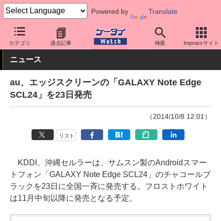
Powered by
Translate
ケータイ Watch
キャリア
au
Galaxy
カテゴリ
過去記事
検索
Impressサイト
ニュース
au、エッジスクリーンの「GALAXY Note Edge
SCL24」を23日発売
（2014/10/8 12:01）
リスト
KDDI、沖縄セルラーは、サムスン製のAndroidスマー
トフォン「GALAXY Note Edge SCL24」のチャコールブ
ラックを23日に全国一斉に発売する。フロストホワイト
は11月中旬以降に発売となる予定。