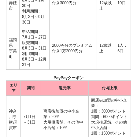
8月3日～9月
赤穂
付き3000円分
12歳以
10口
30日
市
上
利用期間：
8月3日～9月
30日
申込期間：
7月1日～27日
福岡
販売期間：
県
2000円分のプレミアム
12歳以
1人：
8月3日～31日
宇美
付き1万2000円分
上
5口
利用期間：
町
8月3日～12月
31日
PayPayクーポン
エリ
期間
還元率
付与上限
ア
商店街加盟の中小企
業：
神奈
商店街加盟の中小企
1回：3000ポイント
川県
7月1日
業：20％
期間：6000ポイント
横須
～31日
大規模店舗、その他中
大規模店舗、その他
賀市
小店舗：10％
中小店舗：
1回：1500ポイント