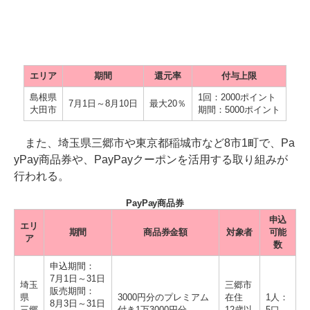
エリア
期間
還元率
付与上限
島根県
1回：2000ポイント
7月1日～8月10日
最大20％
大田市
期間：5000ポイント
また、埼玉県三郷市や東京都稲城市など8市1町で、Pa
yPay商品券や、PayPayクーポンを活用する取り組みが
行われる。
PayPay商品券
申込
エリ
期間
商品券金額
対象者
可能
ア
数
申込期間：
7月1日～31日
埼玉
三郷市
販売期間：
県
3000円分のプレミアム
在住
1人：
8月3日～31日