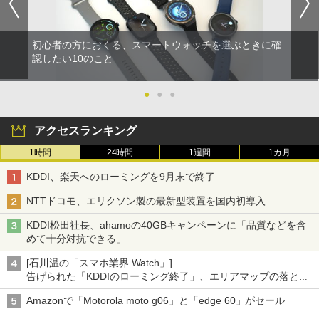
初心者の方におくる、スマートウォッチを選ぶときに確
認したい10のこと
●
●
●
アクセスランキング
1時間
24時間
1週間
1カ月
KDDI、楽天へのローミングを9月末で終了
NTTドコモ、エリクソン製の最新型装置を国内初導入
KDDI松田社長、ahamoの40GBキャンペーンに「品質などを含
めて十分対抗できる」
[石川温の「スマホ業界 Watch」]
告げられた「KDDIのローミング終了」、エリアマップの落とし
穴と楽天モバイルの課題
Amazonで「Motorola moto g06」と「edge 60」がセール