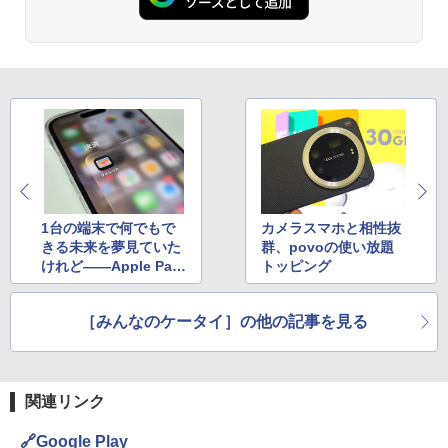
1台の端末で何でもで
カメラスマホと相性抜
きる未来を夢見ていた
群、povoの使い放題
けれど――Apple Pay
トッピング
へのクレカ登録顛末記
［みんなのケータイ］の他の記事を見る
関連リンク
🔗Google Play