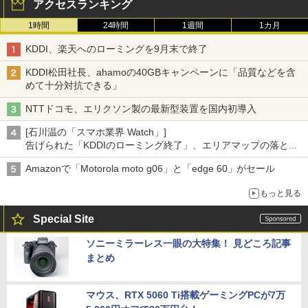
アクセスランキング
1時間
24時間
1週間
1カ月
KDDI、楽天へのローミングを9月末で終了
KDDI松田社長、ahamoの40GBキャンペーンに「品質などを含
めて十分対抗できる」
NTTドコモ、エリクソン製の最新型装置を国内初導入
[石川温の「スマホ業界 Watch」]
告げられた「KDDIのローミング終了」、エリアマップの落とし
穴と楽天モバイルの課題
Amazonで「Motorola moto g06」と「edge 60」がセール
もっと見る
Special Site
ソニーミラーレス一眼の大特集！ 見どころ記事
まとめ
マウス、RTX 5060 Ti搭載ゲーミングPCが7万